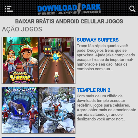
BAIXAR GRÁTIS ANDROID CELULAR JOGOS
AÇÃO JOGOS
SUBWAY SURFERS
Traço tão rápido quanto você
pode! Dodge os trens que se
aproxima! Ajude jake complicado
escapar fresco do inspetor mal-
humorado e seu cão. Moa os
comboios com sua ..
TEMPLE RUN 2
Com mais de um zilhão de
downloads templo executar
redefiniu jogos para celulares.
Agora obter mais da emocionante
corrida saltando girando e
deslizando você amor no t..