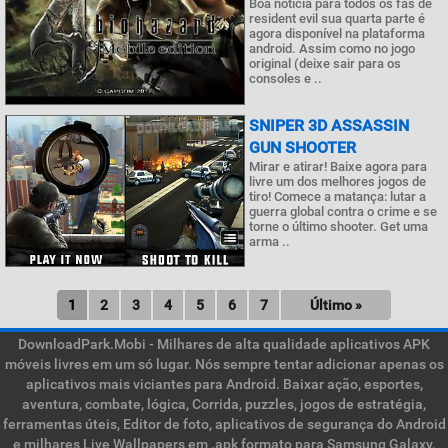
Boa notícia para todos os fãs de
resident evil sua quarta parte é
agora disponível na plataforma
android. Assim como no jogo
original (deixe sair para os
consoles e ..
SNIPER 3D ASSASSIN
GUN SHOOTER
Mirar e atirar! Baixe agora para
livre um dos melhores jogos de
tiro! Comece a matança: lutar a
guerra global contra o crime e se
torne o último shooter. Get uma
arma ..
1
2
3
4
5
6
7
Último »
DownloadPark.Mobi - Milhares de alta qualidade aplicativos APK
móveis livres em um só lugar. Nós sempre tentar adicionar apenas os
aplicativos mais viciantes para Android. Baixar ação, esportes,
aventura, combate, lógica, Corrida, puzzles, jogos de estratégia,
ferramentas úteis, Editor de foto, aplicativos de segurança do Android
e milhares Live Wallpapers em .apk formato para Samsung Galaxy,