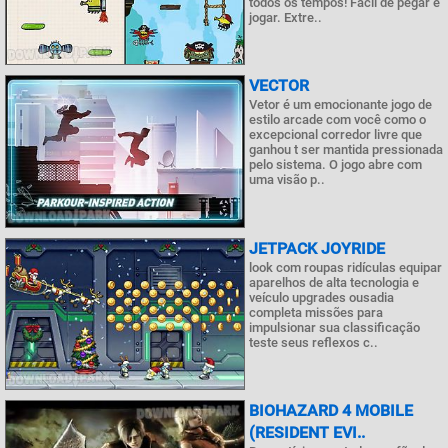
todos os tempos! Fácil de pegar e
jogar. Extre..
VECTOR
Vetor é um emocionante jogo de
estilo arcade com você como o
excepcional corredor livre que
ganhou t ser mantida pressionada
pelo sistema. O jogo abre com
uma visão p..
JETPACK JOYRIDE
look com roupas ridículas equipar
aparelhos de alta tecnologia e
veículo upgrades ousadia
completa missões para
impulsionar sua classificação
teste seus reflexos c..
BIOHAZARD 4 MOBILE
(RESIDENT EVI..