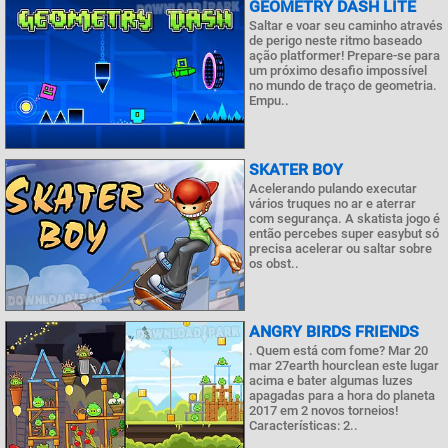
GEOMETRY DASH LITE
Saltar e voar seu caminho através
de perigo neste ritmo baseado
ação platformer! Prepare-se para
um próximo desafio impossível
no mundo de traço de geometria.
Empu..
SKATER BOY
Acelerando pulando executar
vários truques no ar e aterrar
com segurança. A skatista jogo é
então percebes super easybut só
precisa acelerar ou saltar sobre
os obst..
ANGRY BIRDS FRIENDS
. Quem está com fome? Mar 20
mar 27earth hourclean este lugar
acima e bater algumas luzes
apagadas para a hora do planeta
2017 em 2 novos torneios!
Características: 2..