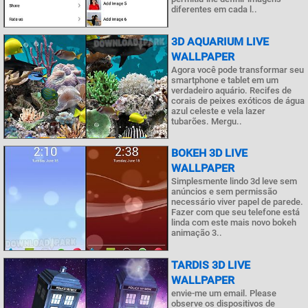
diferentes em cada l..
3D AQUARIUM LIVE
WALLPAPER
Agora você pode transformar seu
smartphone e tablet em um
verdadeiro aquário. Recifes de
corais de peixes exóticos de água
azul celeste e vela lazer
tubarões. Mergu..
BOKEH 3D LIVE
WALLPAPER
Simplesmente lindo 3d leve sem
anúncios e sem permissão
necessário viver papel de parede.
Fazer com que seu telefone está
linda com este mais novo bokeh
animação 3..
TARDIS 3D LIVE
WALLPAPER
envie-me um email. Please
observe os dispositivos de