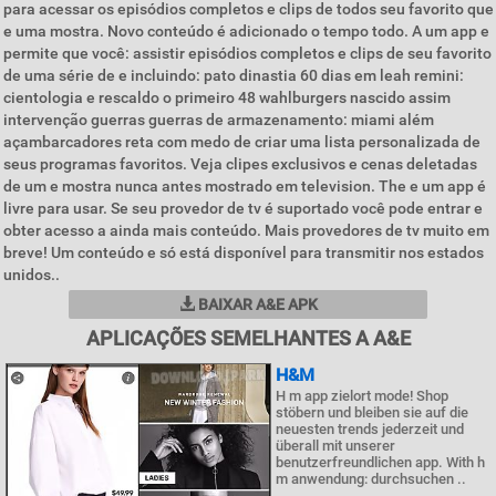
para acessar os episódios completos e clips de todos seu favorito que
e uma mostra. Novo conteúdo é adicionado o tempo todo. A um app e
permite que você: assistir episódios completos e clips de seu favorito
de uma série de e incluindo: pato dinastia 60 dias em leah remini:
cientologia e rescaldo o primeiro 48 wahlburgers nascido assim
intervenção guerras guerras de armazenamento: miami além
açambarcadores reta com medo de criar uma lista personalizada de
seus programas favoritos. Veja clipes exclusivos e cenas deletadas
de um e mostra nunca antes mostrado em television. The e um app é
livre para usar. Se seu provedor de tv é suportado você pode entrar e
obter acesso a ainda mais conteúdo. Mais provedores de tv muito em
breve! Um conteúdo e só está disponível para transmitir nos estados
unidos..
BAIXAR A&E APK
APLICAÇÕES SEMELHANTES A A&E
H&M
H m app zielort mode! Shop
stöbern und bleiben sie auf die
neuesten trends jederzeit und
überall mit unserer
benutzerfreundlichen app. With h
m anwendung: durchsuchen ..