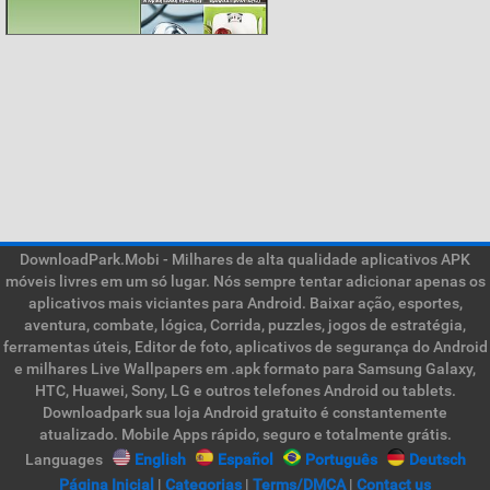
DownloadPark.Mobi - Milhares de alta qualidade aplicativos APK
móveis livres em um só lugar. Nós sempre tentar adicionar apenas os
aplicativos mais viciantes para Android. Baixar ação, esportes,
aventura, combate, lógica, Corrida, puzzles, jogos de estratégia,
ferramentas úteis, Editor de foto, aplicativos de segurança do Android
e milhares Live Wallpapers em .apk formato para Samsung Galaxy,
HTC, Huawei, Sony, LG e outros telefones Android ou tablets.
Downloadpark sua loja Android gratuito é constantemente
atualizado. Mobile Apps rápido, seguro e totalmente grátis.
Languages
English
Español
Português
Deutsch
Página Inicial
|
Categorias
|
Terms/DMCA
|
Contact us