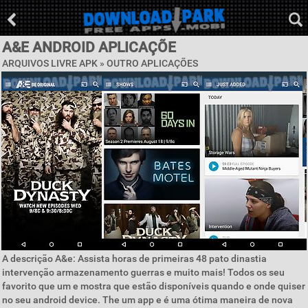
A&E ANDROID APLICAÇÕE
ARQUIVOS LIVRE APK » OUTRO APLICAÇÕES
A descrição A&e: Assista horas de primeiras 48 pato dinastia
intervenção armazenamento guerras e muito mais! Todos os seu
favorito que um e mostra que estão disponíveis quando e onde quiser
no seu android device. The um app e é uma ótima maneira de nova