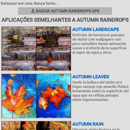
balançar em uma dança lenta...
BAIXAR AUTUMN RAINDROPS APK
APLICAÇÕES SEMELHANTES A AUTUMN RAINDROPS
AUTUMN LANDSCAPE
Disfrutar de hermosos paisajes
de otoño! Live wallpapers son
poco sensibles tienen animación
suave y el efecto de la superficie
al vapor de agua y otros.
AUTUMN LEAVES
Sentir la belleza del otoño oro!
Hojas naranja rojo amarillo flotará
lentamente sobre la superficie del
agua que se refleja paisajes
otoño impresionantes.
AUTUMN RAIN
Observar otoño llovizna en la