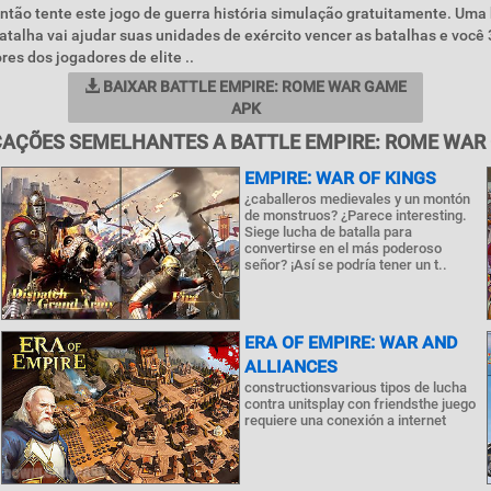
ntão tente este jogo de guerra história simulação gratuitamente. Uma
talha vai ajudar suas unidades de exército vencer as batalhas e você 3
res dos jogadores de elite ..
BAIXAR BATTLE EMPIRE: ROME WAR GAME
APK
CAÇÕES SEMELHANTES A BATTLE EMPIRE: ROME WAR
EMPIRE: WAR OF KINGS
¿caballeros medievales y un montón
de monstruos? ¿Parece interesting.
Siege lucha de batalla para
convertirse en el más poderoso
señor? ¡Así se podría tener un t..
ERA OF EMPIRE: WAR AND
ALLIANCES
constructionsvarious tipos de lucha
contra unitsplay con friendsthe juego
requiere una conexión a internet