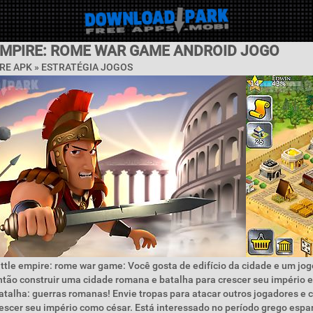
EMPIRE: ROME WAR GAME ANDROID JOGO
RE APK »
ESTRATÉGIA JOGOS
ttle empire: rome war game: Você gosta de edifício da cidade e um jog
tão construir uma cidade romana e batalha para crescer seu império 
atalha: guerras romanas! Envie tropas para atacar outros jogadores e c
escer seu império como césar. Está interessado no período grego esp