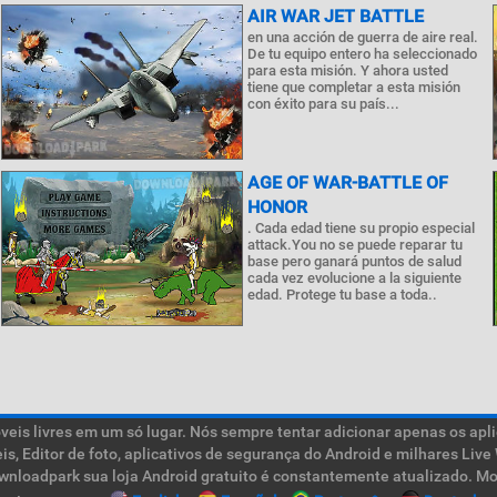
AIR WAR JET BATTLE
en una acción de guerra de aire real.
De tu equipo entero ha seleccionado
para esta misión. Y ahora usted
tiene que completar a esta misión
con éxito para su país...
AGE OF WAR-BATTLE OF
HONOR
. Cada edad tiene su propio especial
attack.You no se puede reparar tu
base pero ganará puntos de salud
cada vez evolucione a la siguiente
edad. Protege tu base a toda..
is livres em um só lugar. Nós sempre tentar adicionar apenas os aplic
teis, Editor de foto, aplicativos de segurança do Android e milhares L
ownloadpark sua loja Android gratuito é constantemente atualizado. Mob