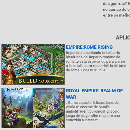
das guerras? E
no campo de ba
entre os melho
APLI
EMPIRE:ROME RISING
Imperio: aumentando la épica rts
históricos del imperio romano de
roma te está esperando para unirse
a la batalla para reescribir la historia
de roma! Construir un le..
ROYAL EMPIRE: REALM OF
WAR
. Game características: tipos de
world16 enorme de batalla
unitsdifferent buildingsfight otro
juego de playersthe requiere una
conexión a internet