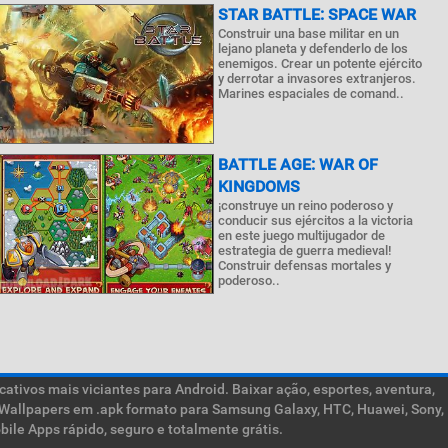
STAR BATTLE: SPACE WAR
Construir una base militar en un
lejano planeta y defenderlo de los
enemigos. Crear un potente ejército
y derrotar a invasores extranjeros.
Marines espaciales de comand..
BATTLE AGE: WAR OF
KINGDOMS
¡construye un reino poderoso y
conducir sus ejércitos a la victoria
en este juego multijugador de
estrategia de guerra medieval!
Construir defensas mortales y
poderoso..
ativos mais viciantes para Android. Baixar ação, esportes, aventura,
ive Wallpapers em .apk formato para Samsung Galaxy, HTC, Huawei, Sony,
ile Apps rápido, seguro e totalmente grátis.