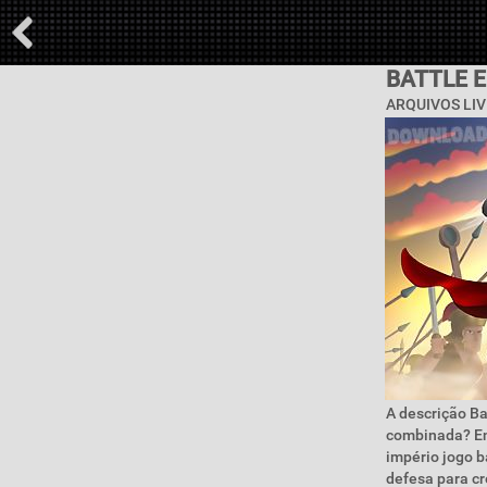
BATTLE 
ARQUIVOS LIV
A descrição Ba
combinada? En
império jogo b
defesa para cr