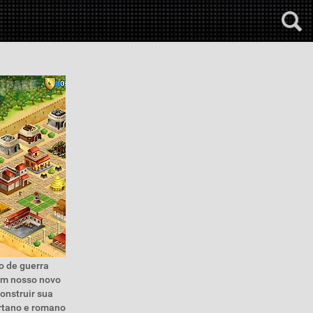
o de guerra
em nosso novo
onstruir sua
artano e romano