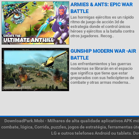
ARMIES & ANTS: EPIC WAR
BATTLE
Las hormigas ejércitos es un rápido
ritmo de juego de acción 3d de
estrategia donde el control únicos
héroes y ejércitos a la batalla contra
otros jugadores. Recog..
GUNSHIP MODERN WAR -AIR
BATTLE
Los enfrentamientos y las guerras
modernas se librarán en el espacio
que significa que tiene que estar
preparados con sus helicópteros de
combate y otras armas moderna..
DownloadPark.Mobi - Milhares de alta qualidade aplicativos APK móve
combate, lógica, Corrida, puzzles, jogos de estratégia, ferramentas ú
LG e outros telefones Android ou tablets. D