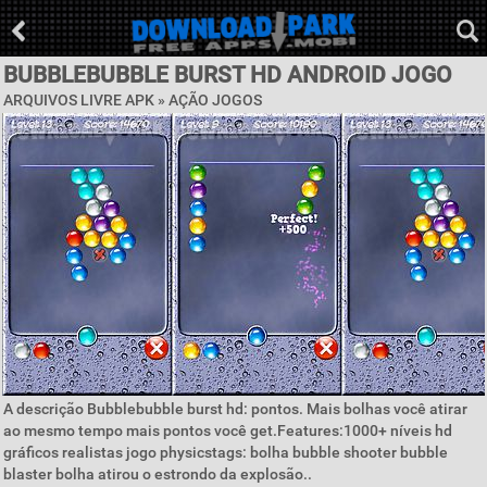
BUBBLEBUBBLE BURST HD ANDROID JOGO
ARQUIVOS LIVRE APK »
AÇÃO JOGOS
A descrição Bubblebubble burst hd: pontos. Mais bolhas você atirar
ao mesmo tempo mais pontos você get.Features:1000+ níveis hd
gráficos realistas jogo physicstags: bolha bubble shooter bubble
blaster bolha atirou o estrondo da explosão..