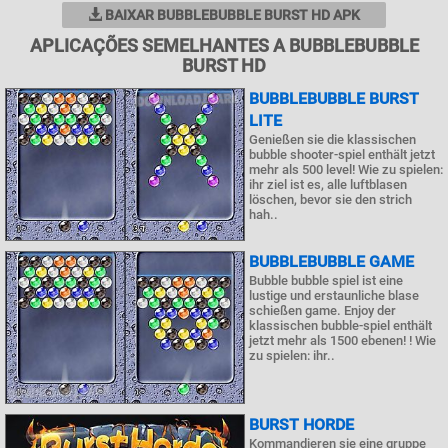
BAIXAR BUBBLEBUBBLE BURST HD APK
APLICAÇÕES SEMELHANTES A BUBBLEBUBBLE
BURST HD
BUBBLEBUBBLE BURST
LITE
Genießen sie die klassischen
bubble shooter-spiel enthält jetzt
mehr als 500 level! Wie zu spielen:
ihr ziel ist es, alle luftblasen
löschen, bevor sie den strich
hah..
BUBBLEBUBBLE GAME
Bubble bubble spiel ist eine
lustige und erstaunliche blase
schießen game. Enjoy der
klassischen bubble-spiel enthält
jetzt mehr als 1500 ebenen! ! Wie
zu spielen: ihr..
BURST HORDE
Kommandieren sie eine gruppe