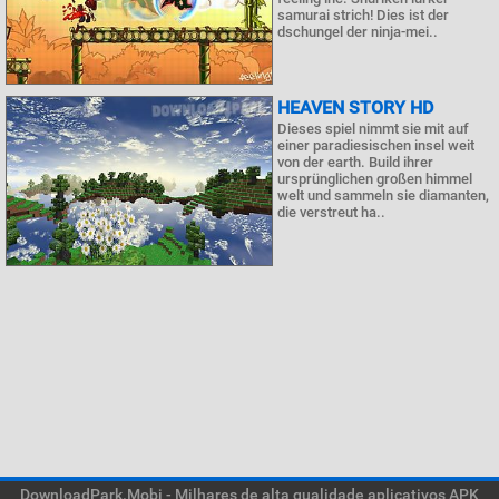
samurai strich! Dies ist der
dschungel der ninja-mei..
HEAVEN STORY HD
Dieses spiel nimmt sie mit auf
einer paradiesischen insel weit
von der earth. Build ihrer
ursprünglichen großen himmel
welt und sammeln sie diamanten,
die verstreut ha..
DownloadPark.Mobi - Milhares de alta qualidade aplicativos APK