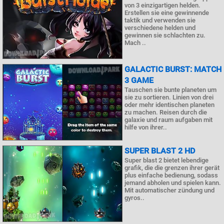
von 3 einzigartigen helden.
Erstellen sie eine gewinnende
taktik und verwenden sie
verschiedene helden und
gewinnen sie schlachten zu.
Mach ..
GALACTIC BURST: MATCH
3 GAME
Tauschen sie bunte planeten um
sie zu sortieren. Linien von drei
oder mehr identischen planeten
zu machen. Reisen durch die
galaxie und raum aufgaben mit
hilfe von ihrer..
SUPER BLAST 2 HD
Super blast 2 bietet lebendige
grafik, die die grenzen ihrer gerät
plus einfache bedienung, sodass
jemand abholen und spielen kann.
Mit automatischer zündung und
gyros..