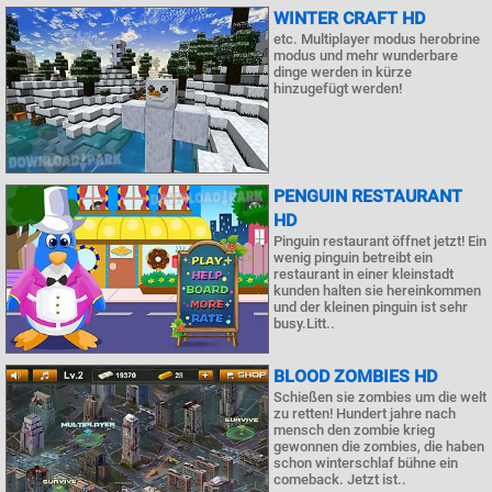
WINTER CRAFT HD
etc. Multiplayer modus herobrine
modus und mehr wunderbare
dinge werden in kürze
hinzugefügt werden!
PENGUIN RESTAURANT
HD
Pinguin restaurant öffnet jetzt! Ein
wenig pinguin betreibt ein
restaurant in einer kleinstadt
kunden halten sie hereinkommen
und der kleinen pinguin ist sehr
busy.Litt..
BLOOD ZOMBIES HD
Schießen sie zombies um die welt
zu retten! Hundert jahre nach
mensch den zombie krieg
gewonnen die zombies, die haben
schon winterschlaf bühne ein
comeback. Jetzt ist..