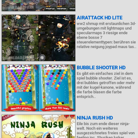
AIRATTACK HD LITE
ww2 shmup mit erstaunlichen 3d-
umgebungen mit lightmaps und
specularmaps 3 riesige ende
ebene bosse 7
steuerelementtypen: berühren sie
relative neigung joypad maus tas..
BUBBLE SHOOTER HD
Es gibt ein einfaches ziel in dem
spiel bubble shooter. Ziel ist es,
drei bubbles getroffen oder mehr
mit der kugel-kanone, während
die farbe blasen die farbe
entsprich..
NINJA RUSH HD
Eile bis zum ende dieser ninja-
welt. Noch ein weiteres
ausgezeichnetes freies spiel von
feeling inc. Shuriken lurker