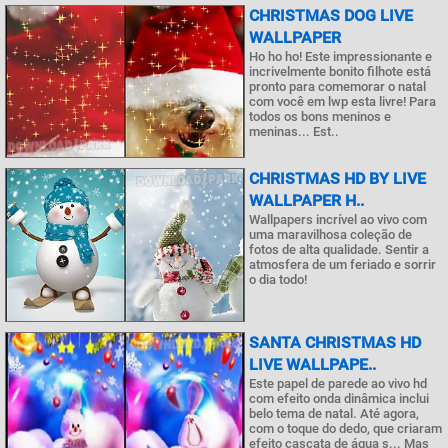
CHRISTMAS DOG LIVE
WALLPAPER
Ho ho ho! Este impressionante e
incrivelmente bonito filhote está
pronto para comemorar o natal
com você em lwp esta livre! Para
todos os bons meninos e
meninas... Est..
CHRISTMAS HD BY LIVE
WALLPAPER H..
Wallpapers incrível ao vivo com
uma maravilhosa coleção de
fotos de alta qualidade. Sentir a
atmosfera de um feriado e sorrir
o dia todo!
SANTA CHRISTMAS HD
LIVE WALLPAPE..
Este papel de parede ao vivo hd
com efeito onda dinâmica inclui
belo tema de natal. Até agora,
com o toque do dedo, que criaram
efeito cascata de água s... Mas