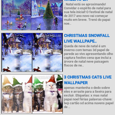
. Natal está se aproximando!
Convidar o espírito de natal para
sua tela inicial! O festival de natal
de 2017 ano novo vai começar
muito em breve. Trenó do papai
noe..
CHRISTMAS SNOWFALL
LIVE WALLPAPE..
Queda de neve de natal é um
inverno com temas 3d papel de
parede ao vivo apresentando olho
captura festivo cena que inclui a
árvore de natal neve paisagem
flocos de ne..
3 CHRISTMAS CATS LIVE
WALLPAPER
apenas mantenha o dedo sobre
eles e arraste para a lixeira para
excluir. Etiquetas: x mas natal
papai noel férias palavras-chave:
lwp cartão sd acima nuvens papel
de ..