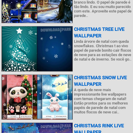
branco lindo. O papel de parede é
tão lindo. E eu sou muito parecido
com este. Aproveite este papel de
parede..
CHRISTMAS TREE LIVE
WALLPAPER
Linda árvore de natal com queda
snowflakes. Christmas t ao vivo
papel de parede bonito cair flocos
de neve para as estações de neve
de natal e de inverno. Se você go..
CHRISTMAS SNOW LIVE
WALLPAPER
A queda de neve mais
impressionante live wallpapers
com temas chegaram de natal!
Estão prontos para os melhores
papéis de parede de natal com
muitos flocos de neve cai..
CHRISTMAS RINK LIVE
WALLPAPER