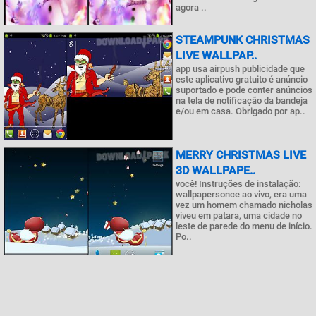
agora ..
STEAMPUNK CHRISTMAS
LIVE WALLPAP..
app usa airpush publicidade que
este aplicativo gratuito é anúncio
suportado e pode conter anúncios
na tela de notificação da bandeja
e/ou em casa. Obrigado por ap..
MERRY CHRISTMAS LIVE
3D WALLPAPE..
você! Instruções de instalação:
wallpapersonce ao vivo, era uma
vez um homem chamado nicholas
viveu em patara, uma cidade no
leste de parede do menu de início.
Po..