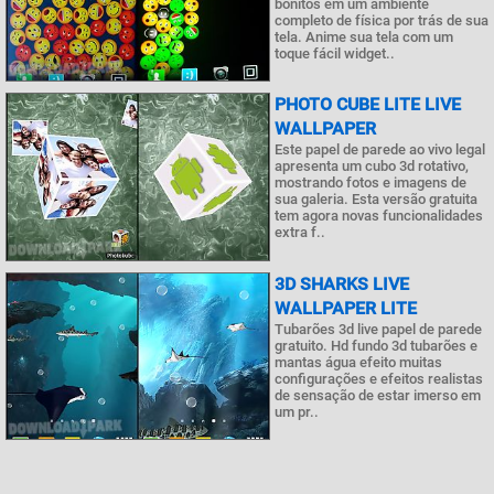
bonitos em um ambiente
completo de física por trás de sua
tela. Anime sua tela com um
toque fácil widget..
PHOTO CUBE LITE LIVE
WALLPAPER
Este papel de parede ao vivo legal
apresenta um cubo 3d rotativo,
mostrando fotos e imagens de
sua galeria. Esta versão gratuita
tem agora novas funcionalidades
extra f..
3D SHARKS LIVE
WALLPAPER LITE
Tubarões 3d live papel de parede
gratuito. Hd fundo 3d tubarões e
mantas água efeito muitas
configurações e efeitos realistas
de sensação de estar imerso em
um pr..