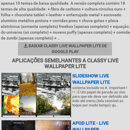
apenas 10 temas de baixa qualidade. A versão completa contém 18
temas de alta qualidade: + fibra de carbono + cultura círculos ouro +
folha + chocolate tablet + leather + enferrujado metal + escovado
alumínio metálico pintura + corridas pneu + chuva gotas + placa
eletrônica (somente completo) freebox (apenas completo) + equação
do universo (só completo) + nuvens puffy (apenas completo) + comida
de zumbi (apenas completo) + ..
BAIXAR CLASSY LIVE WALLPAPER LITE DE
GOOGLE PLAY
APLICAÇÕES SEMELHANTES A CLASSY LIVE
WALLPAPER LITE
SLIDESHOW LIVE
WALLPAPER LITE
sistema incluído no it. Important !
! ! : É Um papel de parede ao vivo
para que ele deve ser definido até
indo até menu (tela sensível ao
toque por muito tempo) qu..
APOD LITE - LIVE
WALLPAPER