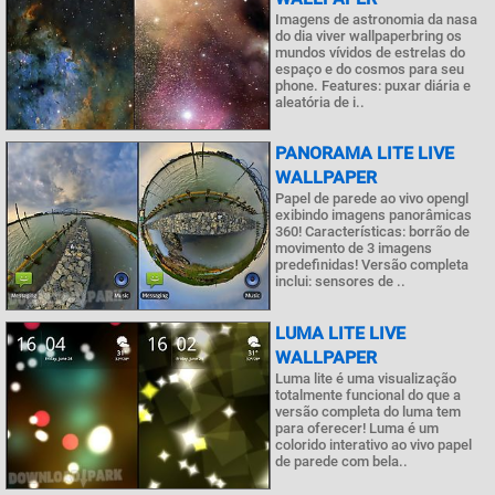
Imagens de astronomia da nasa
do dia viver wallpaperbring os
mundos vívidos de estrelas do
espaço e do cosmos para seu
phone. Features: puxar diária e
aleatória de i..
PANORAMA LITE LIVE
WALLPAPER
Papel de parede ao vivo opengl
exibindo imagens panorâmicas
360! Características: borrão de
movimento de 3 imagens
predefinidas! Versão completa
inclui: sensores de ..
LUMA LITE LIVE
WALLPAPER
Luma lite é uma visualização
totalmente funcional do que a
versão completa do luma tem
para oferecer! Luma é um
colorido interativo ao vivo papel
de parede com bela..