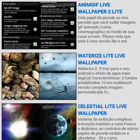
ANIMGIF LIVE
WALLPAPER 2 LITE
Este papel de parede ao vivo
permite que você exibir imagens
gif animado (como
cinemagraphs) no fundo de sua
casa screen. Please nota que
esta é uma versão lite e ent..
WATERIZE LITE LIVE
WALLPAPER
Waterize 2. X traz para o seu
android o efeito de água mais
legal já! Características: 3 fundos
predefinidos 10 em multitouch
versão completa imagem
personalizada fu..
CELESTIAL LITE LIVE
WALLPAPER
sistema de exibição complexa
transição mantém a cena fresco
e dinâmico, ao contrário de outros
papéis de parede estáticos e
obsoletos. -39 s como