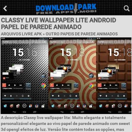
CLASSY LIVE WALLPAPER LITE ANDROID
PAPEL DE PAREDE ANIMADO
ARQUIVOS LIVRE APK » OUTRO PAPEIS DE PAREDE ANIMADOS
A descrição Classy live wallpaper lite: Muito elegante e totalmente
personalizável elegante ao vivo papel de parede animado com sweet
3d opengl efeitos de luz. Versão lite contém todas as opções, mas