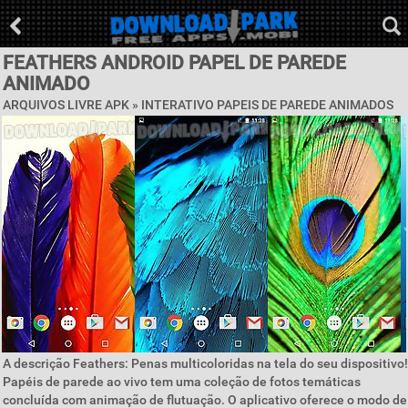
FEATHERS ANDROID PAPEL DE PAREDE
ANIMADO
ARQUIVOS LIVRE APK »
INTERATIVO PAPEIS DE PAREDE ANIMADOS
A descrição Feathers: Penas multicoloridas na tela do seu dispositivo!
Papéis de parede ao vivo tem uma coleção de fotos temáticas
concluída com animação de flutuação. O aplicativo oferece o modo de