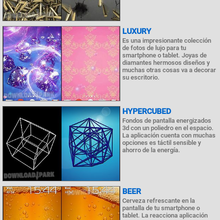
LUXURY
Es una impresionante colección
de fotos de lujo para tu
smartphone o tablet. Joyas de
diamantes hermosos diseños y
muchas otras cosas va a decorar
su escritorio.
HYPERCUBED
Fondos de pantalla energizados
3d con un poliedro en el espacio.
La aplicación cuenta con muchas
opciones es táctil sensible y
ahorro de la energía.
BEER
Cerveza refrescante en la
pantalla de tu smartphone o
tablet. La reacciona aplicación