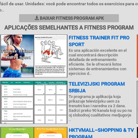
ácil de usar. Unidades: você pode encontrar todos os exercícios para c
..
BAIXAR FITNESS PROGRAM APK
APLICAÇÕES SEMELHANTES A FITNESS PROGRAM
FITNESS TRAINER FIT PRO
SPORT
Es una aplicación excelente en el
cual encontrará descripción
detallada de entrenamiento
eficiente. Se le ofrecerá listos
sistemas de entrenamientos con
ejercicios d..
TELEVIZIJSKI PROGRAM
SRBIJA
Tv programa je aplikacija koja
prikazuje televizijsku uem za
trenutni kao i naredna za 2 dana.
Sadrzi preko 90 kanala koji su po na
oj slobodnoj cualitativos medjugorje
..
HKTVMALL–SHOPPING & TV
PROGRAM