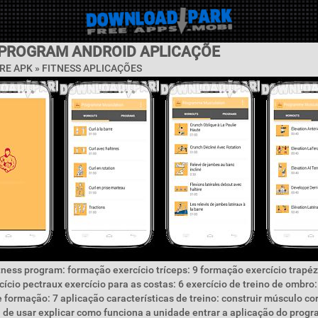
 PROGRAM ANDROID APLICAÇÕE
RE APK »
FITNESS APLICAÇÕES
tness program: formação exercício tríceps: 9 formação exercício trapéz
ício pectraux exercício para as costas: 6 exercício de treino de ombro:
 formação: 7 aplicação características de treino: construir músculo c
il de usar explicar como funciona a unidade entrar a aplicação do prog