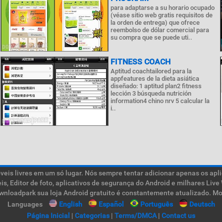
para adaptarse a su horario ocupado
(véase sitio web gratis requisitos de
la orden de entrega) que ofrece
reembolso de dólar comercial para
su compra que se puede uti..
FITNESS COACH
Aptitud coachtailored para la
appfeatures de la dieta asiática
diseñado: 1 aptitud plan2 fitness
lección 3 búsqueda nutrición
information4 chino nrv 5 calcular la
i..
is livres em um só lugar. Nós sempre tentar adicionar apenas os aplic
teis, Editor de foto, aplicativos de segurança do Android e milhares L
ownloadpark sua loja Android gratuito é constantemente atualizado. Mob
Languages
English
Español
Português
Deutsch
Página Inicial
|
Categorias
|
Terms/DMCA
|
Contact us