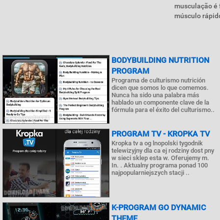
musculação é f
músculo rápido
BODYBUILDING NUTRITION
PROGRAM
Programa de culturismo nutrición
dicen que somos lo que comemos.
Nunca ha sido una palabra más
hablado un componente clave de la
fórmula para el éxito del culturismo..
PROGRAM TV - KROPKA TV
Kropka tv a og lnopolski tygodnik
telewizyjny dla ca ej rodziny dost pny
w sieci sklep esta w. Oferujemy m.
In. . Aktualny programa ponad 100
najpopularniejszych stacji ..
K-PROGRAM GO DYNAMIC
THEME