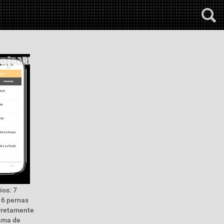
ios: 7
 6 pernas
orretamente
rama de