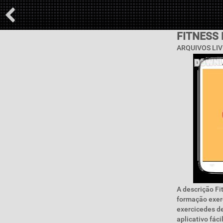
FITNESS
ARQUIVOS LIV
A descrição Fi
formação exerc
exercicedes de
aplicativo fác