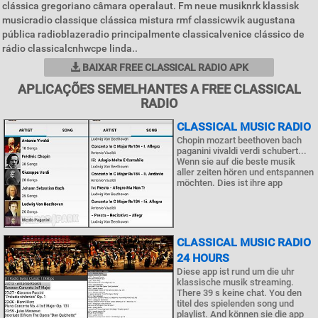
clássica gregoriano câmara operalaut. Fm neue musiknrk klassisk
musicradio classique clássica mistura rmf classicwvik augustana
pública radioblazeradio principalmente classicalvenice clássico de
rádio classicalcnhwcpe linda..
BAIXAR FREE CLASSICAL RADIO APK
APLICAÇÕES SEMELHANTES A FREE CLASSICAL
RADIO
CLASSICAL MUSIC RADIO
Chopin mozart beethoven bach
paganini vivaldi verdi schubert...
Wenn sie auf die beste musik
aller zeiten hören und entspannen
möchten. Dies ist ihre app
CLASSICAL MUSIC RADIO
24 HOURS
Diese app ist rund um die uhr
klassische musik streaming.
There 39 s keine chat. You den
titel des spielenden song und
playlist. And können sie die app