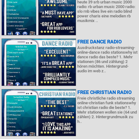
heute 39 srb urban music 2000
radio: rb urban music 2000 radio:
slo rnb vibes live ein radio blind
power charis eine melodien rb
musikmix ..
FREE DANCE RADIO
Ausdruckstanz radio-streaming-
online-dance radio stationswhy ist
dance radio das beste? 1. Mehr
stationen (86 und zählung) 2
hören möchten. Hintergrund-
audio im web z..
FREE CHRISTIAN RADIO
Freie christliche radio streaming
online-christian funk stationswhy
ist christian radio die beste? 1.
Mehr stationen wollen sie (64 und
zählen) 2. Hintergrundmusik zu
h..