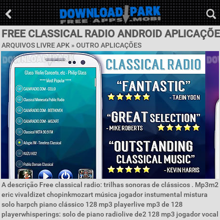
FREE CLASSICAL RADIO ANDROID APLICAÇÕE
ARQUIVOS LIVRE APK » OUTRO APLICAÇÕES
A descrição Free classical radio: trilhas sonoras de clássicos . Mp3m2
eric vivaldizet chopinkmozart música jogador instumental mistura
solo harpch piano clássico 128 mp3 playerlive mp3 de 128
playerwhisperings: solo de piano radiolive de2 128 mp3 jogador vocal