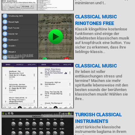
minimieren und t..
CLASSICAL MUSIC
RINGTONES FREE
Klassik klingeltöne kostenlose
funktionen sind einige der
beliebtesten klassischen musik
auf knopfdruck eine button. You
sicher zu erkennen, dass ihre
lieblings-klassis..
CLASSICAL MUSIC
Ihr leben ist voller
enttäuschungen stress und
termine? Machen sie mehr
spirituelle lebensweise mit den
besten sounds der berühmten
klassischen musik! Wählen sie
ihre..
TURKISH CLASSICAL
INSTRUMENTS
Jetzt türkische klassische
instrumente baglama in ihrem