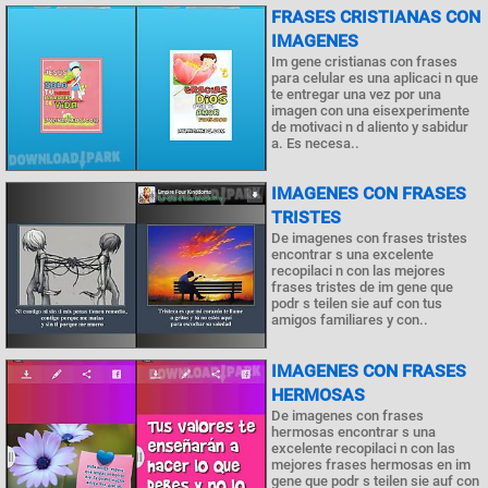
FRASES CRISTIANAS CON
IMAGENES
Im gene cristianas con frases
para celular es una aplicaci n que
te entregar una vez por una
imagen con una eisexperimente
de motivaci n d aliento y sabidur
a. Es necesa..
IMAGENES CON FRASES
TRISTES
De imagenes con frases tristes
encontrar s una excelente
recopilaci n con las mejores
frases tristes de im gene que
podr s teilen sie auf con tus
amigos familiares y con..
IMAGENES CON FRASES
HERMOSAS
De imagenes con frases
hermosas encontrar s una
excelente recopilaci n con las
mejores frases hermosas en im
gene que podr s teilen sie auf con