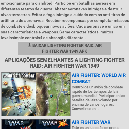
emocionante para o android. Participe em batalhas aéreas em
diferentes teatros de guerra. Abater aeronaves inimigas e destruir
alvos terrestres. Evitar o fogo inimigo e cuidado com os anti-tiros de
artilharia de aeronaves. Receber recompensas por completar missões
de combate e desbloquear novos aviões. Cada aeronave é único em
suas características e weapons.Game características: muitos
levelssimple controls4 de absorção diferente..
BAIXAR LIGHTING FIGHTER RAID: AIR
FIGHTER WAR 1949 APK
APLICAÇÕES SEMELHANTES A LIGHTING FIGHTER
RAID: AIR FIGHTER WAR 1949
AIR FIGHTER: WORLD AIR
COMBAT
Control de un avión de combate
rápido de los tiempos de la ii
guerra mundial. Participar en las
batallas del aire volando por
encima de varios lugares.
Convertirse en ..
AIR FIGHTER WAR
Este es un juego 2d de presa