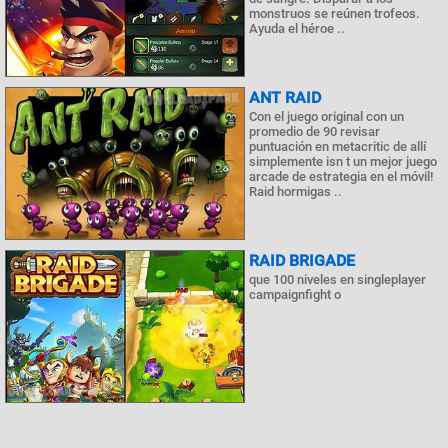
monstruos se reúnen trofeos.
Ayuda el héroe ..
ANT RAID
Con el juego original con un
promedio de 90 revisar
puntuación en metacritic de allí
simplemente isn t un mejor juego
arcade de estrategia en el móvil!
Raid hormigas ..
RAID BRIGADE
que 100 niveles en singleplayer
campaignfight o