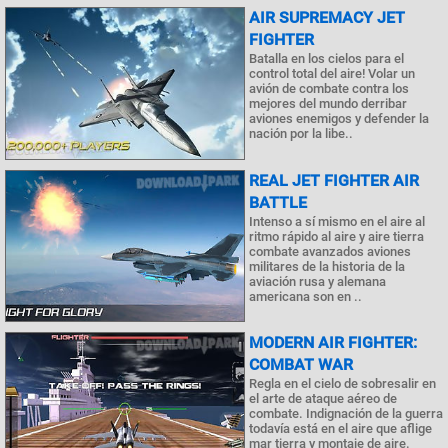
AIR SUPREMACY JET
FIGHTER
Batalla en los cielos para el
control total del aire! Volar un
avión de combate contra los
mejores del mundo derribar
aviones enemigos y defender la
nación por la libe..
REAL JET FIGHTER AIR
BATTLE
Intenso a sí mismo en el aire al
ritmo rápido al aire y aire tierra
combate avanzados aviones
militares de la historia de la
aviación rusa y alemana
americana son en ..
MODERN AIR FIGHTER:
COMBAT WAR
Regla en el cielo de sobresalir en
el arte de ataque aéreo de
combate. Indignación de la guerra
todavía está en el aire que aflige
mar tierra y montaje de aire.