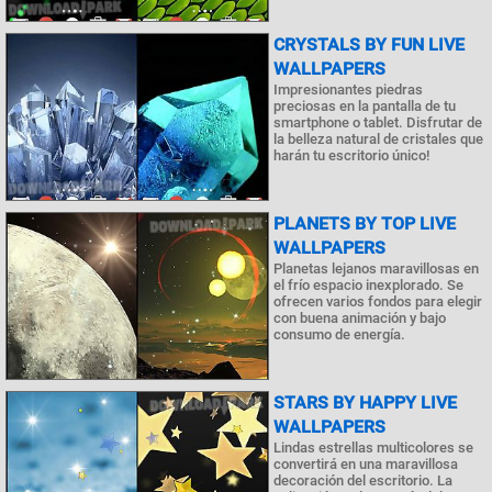
CRYSTALS BY FUN LIVE
WALLPAPERS
Impresionantes piedras
preciosas en la pantalla de tu
smartphone o tablet. Disfrutar de
la belleza natural de cristales que
harán tu escritorio único!
PLANETS BY TOP LIVE
WALLPAPERS
Planetas lejanos maravillosas en
el frío espacio inexplorado. Se
ofrecen varios fondos para elegir
con buena animación y bajo
consumo de energía.
STARS BY HAPPY LIVE
WALLPAPERS
Lindas estrellas multicolores se
convertirá en una maravillosa
decoración del escritorio. La