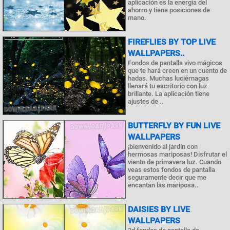
aplicación es la energía del
ahorro y tiene posiciones de
mano.
FIREFLIES BY TOP LIVE
WALLPAPERS..
Fondos de pantalla vivo mágicos
que te hará creen en un cuento de
hadas. Muchas luciérnagas
llenará tu escritorio con luz
brillante. La aplicación tiene
ajustes de ..
BUTTERFLY BY FUN LIVE
WALLPAPERS
¡bienvenido al jardín con
hermosas mariposas! Disfrutar el
viento de primavera luz. Cuando
veas estos fondos de pantalla
seguramente decir que me
encantan las mariposa..
DAISIES BY LIVE
WALLPAPERS