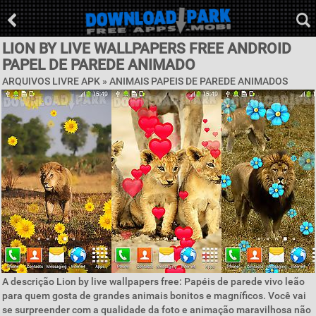
LION BY LIVE WALLPAPERS FREE ANDROID
PAPEL DE PAREDE ANIMADO
ARQUIVOS LIVRE APK »
ANIMAIS PAPEIS DE PAREDE ANIMADOS
A descrição Lion by live wallpapers free: Papéis de parede vivo leão
para quem gosta de grandes animais bonitos e magníficos. Você vai
se surpreender com a qualidade da foto e animação maravilhosa não