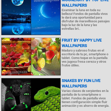
WALLPAPERS
Examinar la luna en toda su
belleza! Fondos de pantalla vivos
le dará una oportunidad para
disfrutar de maravillosos paisajes
bajo la luz de la luna y las
estrellas bri..
FRUIT BY HAPPY LIVE
WALLPAPERS
Maduro y sabroso frutas en el
escritorio de tu pc, smartphone o
tablet. Como toque en la pantalla
ves jugosa fresa cereza y otros
frutos útiles.
SNAKES BY FUN LIVE
WALLPAPERS
Varias clases de serpientes en la
pantalla de tu smartphone o
tablet. Fondos de pantalla vivos
tienen configuración simple fluir
animación y es ahorro de energía.