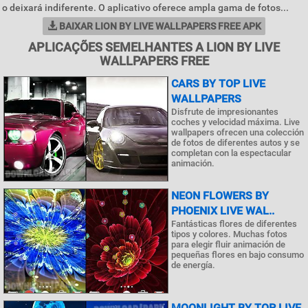
o deixará indiferente. O aplicativo oferece ampla gama de fotos...
BAIXAR LION BY LIVE WALLPAPERS FREE APK
APLICAÇÕES SEMELHANTES A LION BY LIVE
WALLPAPERS FREE
CARS BY TOP LIVE
WALLPAPERS
Disfrute de impresionantes
coches y velocidad máxima. Live
wallpapers ofrecen una colección
de fotos de diferentes autos y se
completan con la espectacular
animación.
NEON FLOWERS BY
PHOENIX LIVE WAL..
Fantásticas flores de diferentes
tipos y colores. Muchas fotos
para elegir fluir animación de
pequeñas flores en bajo consumo
de energía.
MOONLIGHT BY TOP LIVE