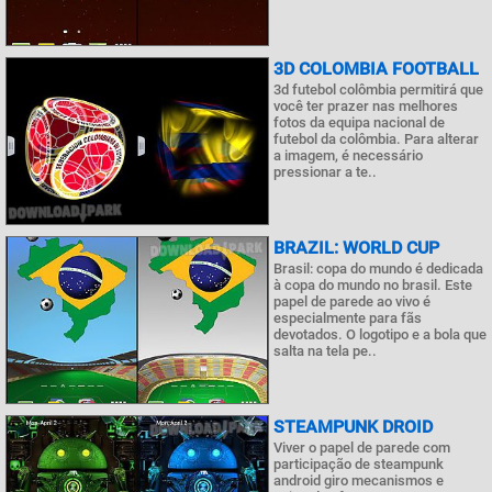
3D COLOMBIA FOOTBALL
3d futebol colômbia permitirá que
você ter prazer nas melhores
fotos da equipa nacional de
futebol da colômbia. Para alterar
a imagem, é necessário
pressionar a te..
BRAZIL: WORLD CUP
Brasil: copa do mundo é dedicada
à copa do mundo no brasil. Este
papel de parede ao vivo é
especialmente para fãs
devotados. O logotipo e a bola que
salta na tela pe..
STEAMPUNK DROID
Viver o papel de parede com
participação de steampunk
android giro mecanismos e