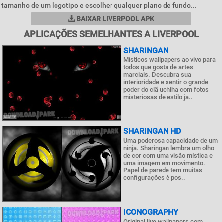
tamanho de um logotipo e escolher qualquer plano de fundo...
BAIXAR LIVERPOOL APK
APLICAÇÕES SEMELHANTES A LIVERPOOL
SHARINGAN
Místicos wallpapers ao vivo para
todos que gosta de artes
marciais. Descubra sua
interioridade e sentir o grande
poder do clã uchiha com fotos
misteriosas de estilo ja..
SHARINGAN HD
Uma poderosa capacidade de um
ninja. Sharingan lembra um olho
de cor com uma visão mística e
uma imagem em movimento.
Papel de parede tem muitas
configurações é pos..
ICONOGRAPHY
Original live wallpapers com