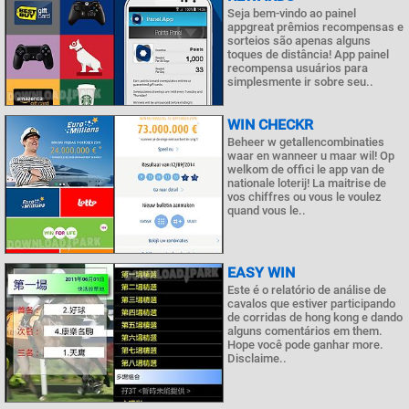
Seja bem-vindo ao painel
appgreat prêmios recompensas e
sorteios são apenas alguns
toques de distância! App painel
recompensa usuários para
simplesmente ir sobre seu..
WIN CHECKR
Beheer w getallencombinaties
waar en wanneer u maar wil! Op
welkom de offici le app van de
nationale loterij! La maitrise de
vos chiffres ou vous le voulez
quand vous le..
EASY WIN
Este é o relatório de análise de
cavalos que estiver participando
de corridas de hong kong e dando
alguns comentários em them.
Hope você pode ganhar more.
Disclaime..