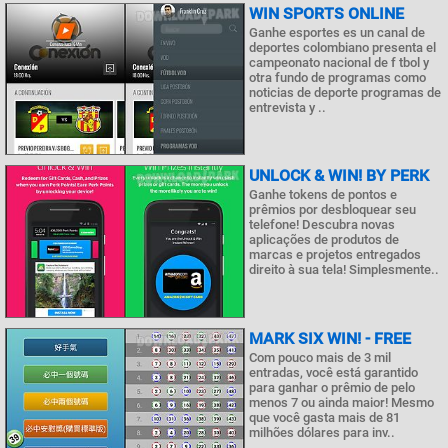
WIN SPORTS ONLINE
Ganhe esportes es un canal de
deportes colombiano presenta el
campeonato nacional de f tbol y
otra fundo de programas como
noticias de deporte programas de
entrevista y ..
UNLOCK & WIN! BY PERK
Ganhe tokens de pontos e
prêmios por desbloquear seu
telefone! Descubra novas
aplicações de produtos de
marcas e projetos entregados
direito à sua tela! Simplesmente..
MARK SIX WIN! - FREE
Com pouco mais de 3 mil
entradas, você está garantido
para ganhar o prêmio de pelo
menos 7 ou ainda maior! Mesmo
que você gasta mais de 81
milhões dólares para inv..