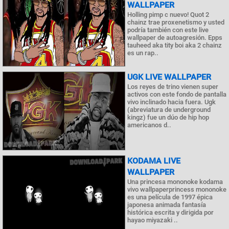
WALLPAPER
Holling pimp c nuevo! Quot 2
chainz trae proxenetismo y usted
podría también con este live
wallpaper de autoagresión. Epps
tauheed aka tity boi aka 2 chainz
es un rap..
UGK LIVE WALLPAPER
Los reyes de trino vienen super
activos con este fondo de pantalla
vivo inclinado hacia fuera. Ugk
(abreviatura de underground
kingz) fue un dúo de hip hop
americanos d..
KODAMA LIVE
WALLPAPER
Una princesa mononoke kodama
vivo wallpaperprincess mononoke
es una película de 1997 épica
japonesa animada fantasía
histórica escrita y dirigida por
hayao miyazaki ..