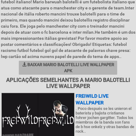
futebol italiano! Mario barwuah balotelli é um futebolista italiano que
atua como atacante para o manchester city e o gerente de team.Inter
nacional de itália roberto mancini trouxe balotelli para o time de
primeiro, mas quando mancini deixou balotellis registro disciplinar
caiu fora. Ele joga pelo manchester city com o treinador mancini
depois de atuar com o fc barcelona e inter milan.He também é um dos
mais impressionantes itálias grevistas! Por favor mostre apoio ao
postar comentários e classificações! Obrigado! Etiquetas: futebol
racismo futbol futebol gol gol de atacante de palavras chave presa:
lwp cartão sd acima nuvens papel de parede do tema de apps..
BAIXAR MARIO BALOTELLI LIVE WALLPAPER
APK
APLICAÇÕES SEMELHANTES A MARIO BALOTELLI
LIVE WALLPAPER
FREIWILD LIVE
WALLPAPER
. Poco después se les unieron el
baterista y bajista cristianos
fohrer jochen gargitter. Todos los
miembros de la banda son fans
de b hse onkelz y otras bandas de
rock..