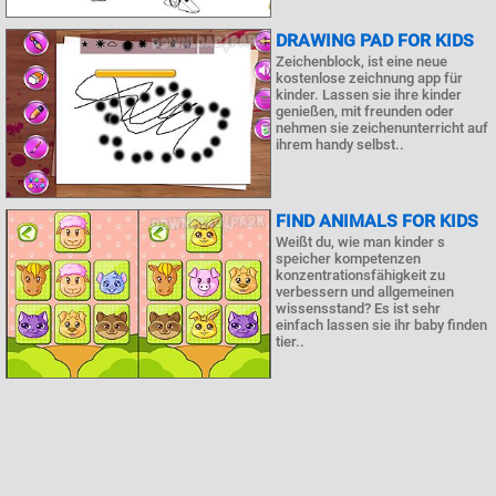
DRAWING PAD FOR KIDS
Zeichenblock, ist eine neue
kostenlose zeichnung app für
kinder. Lassen sie ihre kinder
genießen, mit freunden oder
nehmen sie zeichenunterricht auf
ihrem handy selbst..
FIND ANIMALS FOR KIDS
Weißt du, wie man kinder s
speicher kompetenzen
konzentrationsfähigkeit zu
verbessern und allgemeinen
wissensstand? Es ist sehr
einfach lassen sie ihr baby finden
tier..