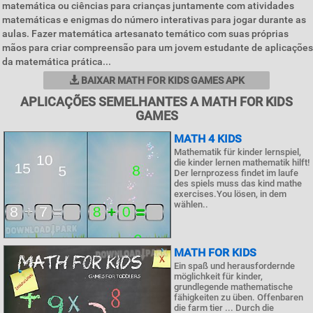
matemática ou ciências para crianças juntamente com atividades
matemáticas e enigmas do número interativas para jogar durante as
aulas. Fazer matemática artesanato temático com suas próprias
mãos para criar compreensão para um jovem estudante de aplicações
da matemática prática...
BAIXAR MATH FOR KIDS GAMES APK
APLICAÇÕES SEMELHANTES A MATH FOR KIDS
GAMES
MATH 4 KIDS
Mathematik für kinder lernspiel,
die kinder lernen mathematik hilft!
Der lernprozess findet im laufe
des spiels muss das kind mathe
exercises.You lösen, in dem
wählen..
MATH FOR KIDS
Ein spaß und herausfordernde
möglichkeit für kinder,
grundlegende mathematische
fähigkeiten zu üben. Offenbaren
die farm tier ... Durch die