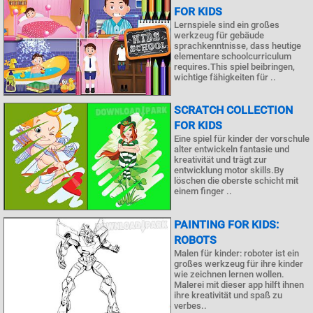
FOR KIDS
Lernspiele sind ein großes
werkzeug für gebäude
sprachkenntnisse, dass heutige
elementare schoolcurriculum
requires.This spiel beibringen,
wichtige fähigkeiten für ..
SCRATCH COLLECTION
FOR KIDS
Eine spiel für kinder der vorschule
alter entwickeln fantasie und
kreativität und trägt zur
entwicklung motor skills.By
löschen die oberste schicht mit
einem finger ..
PAINTING FOR KIDS:
ROBOTS
Malen für kinder: roboter ist ein
großes werkzeug für ihre kinder
wie zeichnen lernen wollen.
Malerei mit dieser app hilft ihnen
ihre kreativität und spaß zu
verbes..