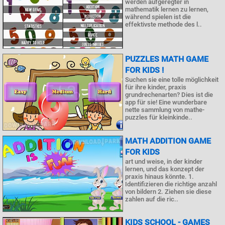
werden aufgeregter in
mathematik lernen zu lernen,
während spielen ist die
effektivste methode des l..
PUZZLES MATH GAME
FOR KIDS !
Suchen sie eine tolle möglichkeit
für ihre kinder, praxis
grundrechenarten? Dies ist die
app für sie! Eine wunderbare
nette sammlung von mathe-
puzzles für kleinkinde..
MATH ADDITION GAME
FOR KIDS
art und weise, in der kinder
lernen, und das konzept der
praxis hinaus könnte. 1.
Identifizieren die richtige anzahl
von bildern 2. Ziehen sie diese
zahlen auf die ric..
KIDS SCHOOL - GAMES