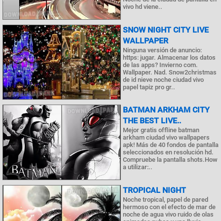
vivo hd viene..
SNOW NIGHT CITY LIVE
WALLPAPER
Ninguna versión de anuncio:
https: jugar. Almacenar los datos
de las apps? Invierno com.
Wallpaper. Nad. Snow2christmas
de id nieve noche ciudad vivo
papel tapiz pro gr..
BATMAN ARKHAM CITY
THE BEST LIVE..
Mejor gratis offline batman
arkham ciudad vivo wallpapers
apk! Más de 40 fondos de pantalla
seleccionados en resolución hd.
Compruebe la pantalla shots.How
a utilizar:..
TROPICAL NIGHT
Noche tropical, papel de pared
hermoso con el efecto de mar de
noche de agua vivo ruido de olas