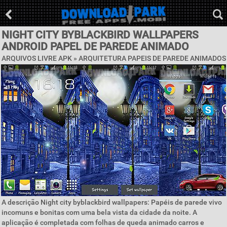
NIGHT CITY BYBLACKBIRD WALLPAPERS
ANDROID PAPEL DE PAREDE ANIMADO
ARQUIVOS LIVRE APK »
ARQUITETURA PAPEIS DE PAREDE ANIMADOS
A descrição Night city byblackbird wallpapers: Papéis de parede vivo
incomuns e bonitas com uma bela vista da cidade da noite. A
aplicação é completada com folhas de queda animado carros e