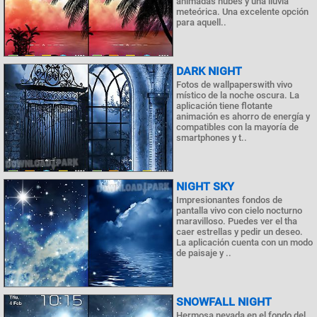
animadas nubes y una lluvia
meteórica. Una excelente opción
para aquell..
DARK NIGHT
Fotos de wallpaperswith vivo
místico de la noche oscura. La
aplicación tiene flotante
animación es ahorro de energía y
compatibles con la mayoría de
smartphones y t..
NIGHT SKY
Impresionantes fondos de
pantalla vivo con cielo nocturno
maravilloso. Puedes ver el tha
caer estrellas y pedir un deseo.
La aplicación cuenta con un modo
de paisaje y ..
SNOWFALL NIGHT
Hermosa nevada en el fondo del