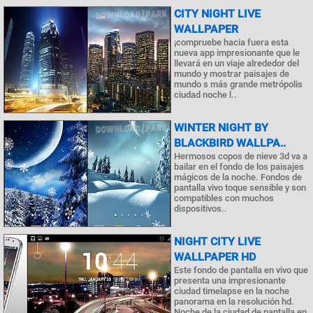
CITY NIGHT LIVE
WALLPAPER
¡compruebe hacia fuera esta
nueva app impresionante que le
llevará en un viaje alrededor del
mundo y mostrar paisajes de
mundo s más grande metrópolis
ciudad noche l..
WINTER NIGHT BY
BLACKBIRD WALLPA..
Hermosos copos de nieve 3d va a
bailar en el fondo de los paisajes
mágicos de la noche. Fondos de
pantalla vivo toque sensible y son
compatibles con muchos
dispositivos..
NIGHT CITY LIVE
WALLPAPER HD
Este fondo de pantalla en vivo que
presenta una impresionante
ciudad timelapse en la noche
panorama en la resolución hd.
Noche de la ciudad de pantalla en