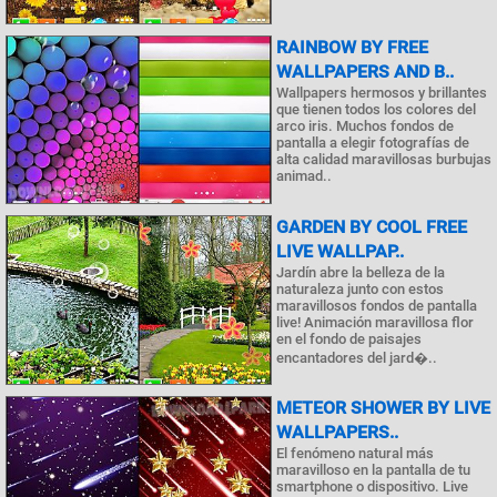
RAINBOW BY FREE
WALLPAPERS AND B..
Wallpapers hermosos y brillantes
que tienen todos los colores del
arco iris. Muchos fondos de
pantalla a elegir fotografías de
alta calidad maravillosas burbujas
animad..
GARDEN BY COOL FREE
LIVE WALLPAP..
Jardín abre la belleza de la
naturaleza junto con estos
maravillosos fondos de pantalla
live! Animación maravillosa flor
en el fondo de paisajes
encantadores del jard�..
METEOR SHOWER BY LIVE
WALLPAPERS..
El fenómeno natural más
maravilloso en la pantalla de tu
smartphone o dispositivo. Live