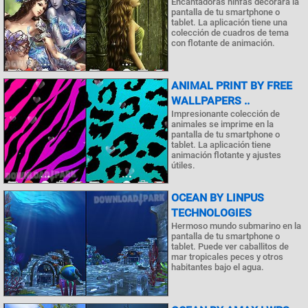
Encantadoras ninfas decorará la
pantalla de tu smartphone o
tablet. La aplicación tiene una
colección de cuadros de tema
con flotante de animación.
ANIMAL PRINT BY FREE
WALLPAPERS ..
Impresionante colección de
animales se imprime en la
pantalla de tu smartphone o
tablet. La aplicación tiene
animación flotante y ajustes
útiles.
OCEAN BY LINPUS
TECHNOLOGIES
Hermoso mundo submarino en la
pantalla de tu smartphone o
tablet. Puede ver caballitos de
mar tropicales peces y otros
habitantes bajo el agua.