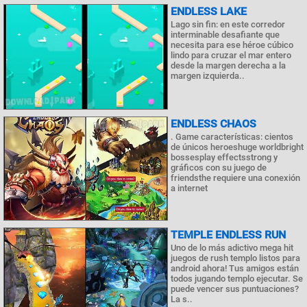
ENDLESS LAKE
Lago sin fin: en este corredor
interminable desafiante que
necesita para ese héroe cúbico
lindo para cruzar el mar entero
desde la margen derecha a la
margen izquierda..
ENDLESS CHAOS
. Game características: cientos
de únicos heroeshuge worldbright
bossesplay effectsstrong y
gráficos con su juego de
friendsthe requiere una conexión
a internet
TEMPLE ENDLESS RUN
Uno de lo más adictivo mega hit
juegos de rush templo listos para
android ahora! Tus amigos están
todos jugando templo ejecutar. Se
puede vencer sus puntuaciones?
La s..