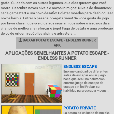
garfo! Cuidado com os outros legumes, que eles querem que você
morra! Descubra novos níveis e novos inimigos! Níveis de dinâmicos:
cada gamestart é um novo desafio! Coletar moedas para desbloquear
novos heróis! Entrar o pesadelo vegetariano! Se você gosta do jogo
por favor classifique-o e diga aos seus amigos sobre o isso nos dá a
chance de melhorar e reforçar o jogo! Fuga de batata é uma produção
de co de origem república alpina e adrasteia. ..
BAIXAR POTATO ESCAPE - ENDLESS RUNNER
APK
APLICAÇÕES SEMELHANTES A POTATO ESCAPE -
ENDLESS RUNNER
ENDLESS ESCAPE
Enorme cantidad de diferentes
salas de escapar en un juego
hace que sea una habitación
enorme juego de escape de
escape sin fin! Probar su
habilidad para escapar y pens..
POTATO PRIVATE
La patata es un juego de puzzle.