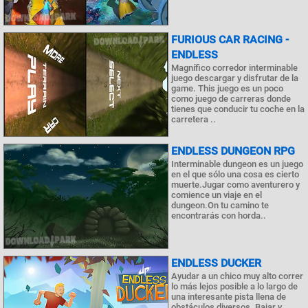
FURIOUS CAR RACING -
ENDLESS
Magnífico corredor interminable
juego descargar y disfrutar de la
game. This juego es un poco
como juego de carreras donde
tienes que conducir tu coche en la
carretera ..
ENDLESS DUNGEON RPG
Interminable dungeon es un juego
en el que sólo una cosa es cierto
muerte.Jugar como aventurero y
comience un viaje en el
dungeon.On tu camino te
encontrarás con horda..
ENDLESS DUCKER
Ayudar a un chico muy alto correr
lo más lejos posible a lo largo de
una interesante pista llena de
obstáculos diversos. Bajar y