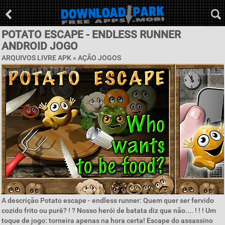
POTATO ESCAPE - ENDLESS RUNNER
ANDROID JOGO
ARQUIVOS LIVRE APK »
AÇÃO JOGOS
A descrição Potato escape - endless runner: Quem quer ser fervido
cozido frito ou purê? ! ? Nosso herói de batata diz que não.... ! ! ! Um
toque de jogo: torneira apenas na hora certa! Escape do assassino