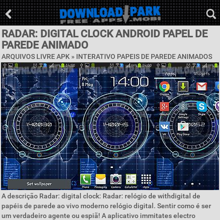
RADAR: DIGITAL CLOCK ANDROID PAPEL DE
PAREDE ANIMADO
ARQUIVOS LIVRE APK »
INTERATIVO PAPEIS DE PAREDE ANIMADOS
A descrição Radar: digital clock: Radar: relógio de withdigital de
papéis de parede ao vivo moderno relógio digital. Sentir como é ser
um verdadeiro agente ou espiã! A aplicativo immitates electro