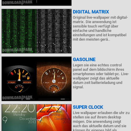
DIGITAL MATRIX
Original live-wallpaper mit digital-
matrix. Die anwendung ist
sensible touch verfügt über
einfache und handliche
einstellungen und ist kompatibel
mit den meisten gerä..
GASOLINE
Legen sie eine echtes control
panel auf dem bildschirm ihres
smartphones oder tablet-pc. Live-
wallpaper zeigt das aktuelle
datum zeit batterieladung und
signal.
SUPER CLOCK
Live wallpaper erlauben die uhr zu
stellen sie auf ihrem desktop
mögen. Die anwendung zeigt
auch das aktuelle datum und sie
können ihr eigenes bild als