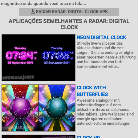
magnético onda quando você toca na tela...
BAIXAR RADAR: DIGITAL CLOCK APK
APLICAÇÕES SEMELHANTES A RADAR: DIGITAL
CLOCK
NEON DIGITAL CLOCK
Stilvolle live-wallpaper das
aktuelle datum und die zeit
zeigen. Die anwendung erfolgt in
einer modernen neon-ausführung
und hat tausende von farb-
kombinationen-effekte..
CLOCK WITH
BUTTERFLIES
Awesome analoguhr mit
schmetterlingen auf dem
bildschirm ihres smartphones
oder tablets. Live-wallpaper sind
energie sparen und haben
unterschiedliche einstellungen.
CLOCK HD