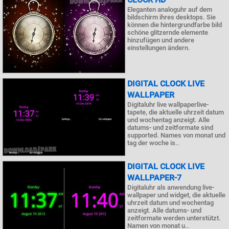
Eleganten analoguhr auf dem
bildschirm ihres desktops. Sie
können die hintergrundfarbe bild
schöne glitzernde elemente
hinzufügen und andere
einstellungen ändern.
DIGITAL CLOCK LIVE
WALLPAPER
Digitaluhr live wallpaperlive-
tapete, die aktuelle uhrzeit datum
und wochentag anzeigt. Alle
datums- und zeitformate sind
supported. Names von monat und
tag der woche is..
DIGITAL CLOCK LIVE
WALLPAPER-7
Digitaluhr als anwendung live-
wallpaper und widget, die aktuelle
uhrzeit datum und wochentag
anzeigt. Alle datums- und
zeitformate werden unterstützt.
Namen von monat u..