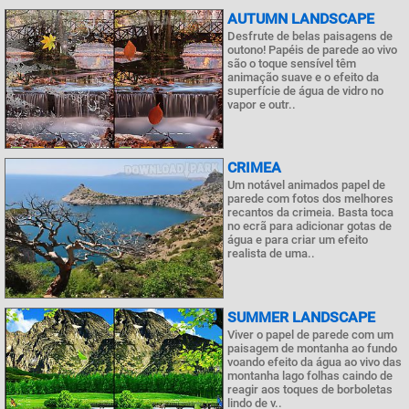
AUTUMN LANDSCAPE
Desfrute de belas paisagens de
outono! Papéis de parede ao vivo
são o toque sensível têm
animação suave e o efeito da
superfície de água de vidro no
vapor e outr..
CRIMEA
Um notável animados papel de
parede com fotos dos melhores
recantos da crimeia. Basta toca
no ecrã para adicionar gotas de
água e para criar um efeito
realista de uma..
SUMMER LANDSCAPE
Viver o papel de parede com um
paisagem de montanha ao fundo
voando efeito da água ao vivo das
montanha lago folhas caindo de
reagir aos toques de borboletas
lindo de v..