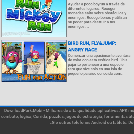
Ayudar a poco boyrun a través de
diferentes lugares. Recoger
monedas salto sobre obstáculos y
enemigos. Recoge bonos y utilizan
su poder para destruir a tus
enemigos. ..
BIRD RUN, FLY&JUMP:
ANGRY RACE
Comenzar una apasionante aventura
de volar con esta exótica bird. This
pajarito pertenece a una especie
rara que vive solo en una isla de
pequeño paraíso conocida com..
DownloadPark.Mobi - Milhares de alta qualidade aplicativos APK móve
combate, lógica, Corrida, puzzles, jogos de estratégia, ferramentas ú
LG e outros telefones Android ou tablets. D