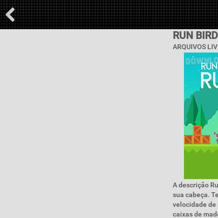
RUN BIR
ARQUIVOS LIV
A descrição R
sua cabeça. Te
velocidade de 
caixas de made