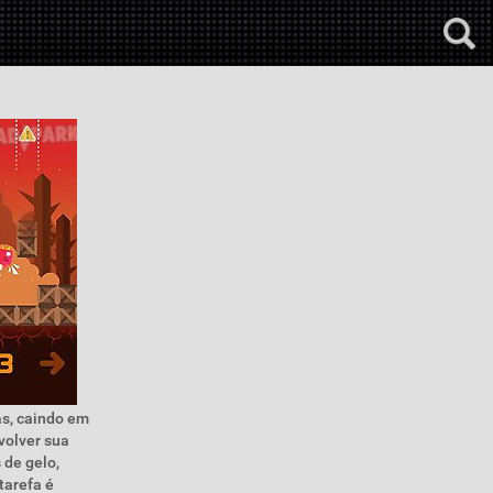
as, caindo em
volver sua
 de gelo,
tarefa é