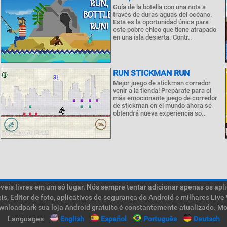
Guía de la botella con una nota a
través de duras aguas del océano.
Esta es la oportunidad única para
este pobre chico que tiene atrapado
en una isla desierta. Contr..
RUN STICKMAN RUN
Mejor juego de stickman corredor
venir a la tienda! Prepárate para el
más emocionante juego de corredor
de stickman en el mundo ahora se
obtendrá nueva experiencia so..
is livres em um só lugar. Nós sempre tentar adicionar apenas os aplic
teis, Editor de foto, aplicativos de segurança do Android e milhares L
ownloadpark sua loja Android gratuito é constantemente atualizado. Mob
Languages
English
Español
Português
Deutsch