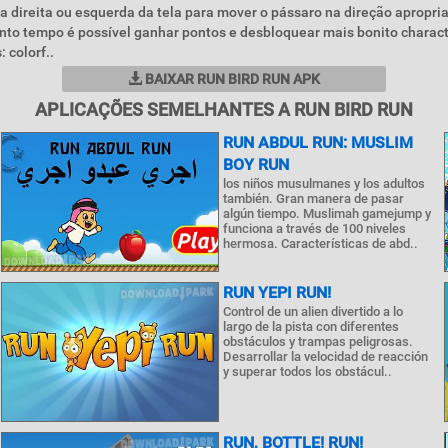
a direita ou esquerda da tela para mover o pássaro na direção apropri
anto tempo é possível ganhar pontos e desbloquear mais bonito chara
: colorf..
BAIXAR RUN BIRD RUN APK
APLICAÇÕES SEMELHANTES A RUN BIRD RUN
RUN ABDUL RUN: MUSLIM
BOY RUN
los niños musulmanes y los adultos
también. Gran manera de pasar
algún tiempo. Muslimah gamejump y
funciona a través de 100 niveles
hermosa. Características de abd..
RUN YEPI RUN!
Control de un alien divertido a lo
largo de la pista con diferentes
obstáculos y trampas peligrosas.
Desarrollar la velocidad de reacción
y superar todos los obstácul..
RUN, BOTTLE! RUN!