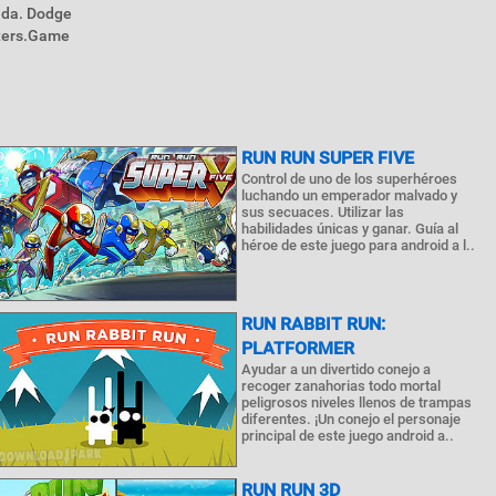
ada. Dodge
cters.Game
RUN RUN SUPER FIVE
Control de uno de los superhéroes
luchando un emperador malvado y
sus secuaces. Utilizar las
habilidades únicas y ganar. Guía al
héroe de este juego para android a l..
RUN RABBIT RUN:
PLATFORMER
Ayudar a un divertido conejo a
recoger zanahorias todo mortal
peligrosos niveles llenos de trampas
diferentes. ¡Un conejo el personaje
principal de este juego android a..
RUN RUN 3D