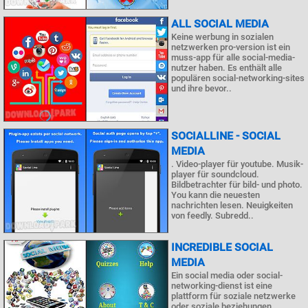
ALL SOCIAL MEDIA
Keine werbung in sozialen
netzwerken pro-version ist ein
muss-app für alle social-media-
nutzer haben. Es enthält alle
populären social-networking-sites
und ihre bevor..
SOCIALLINE - SOCIAL
MEDIA
. Video-player für youtube. Musik-
player für soundcloud.
Bildbetrachter für bild- und photo.
You kann die neuesten
nachrichten lesen. Neuigkeiten
von feedly. Subredd..
INCREDIBLE SOCIAL
MEDIA
Ein social media oder social-
networking-dienst ist eine
plattform für soziale netzwerke
oder soziale beziehungen