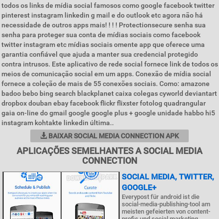
todos os links de mídia social famosos como google facebook twitter
pinterest instagram linkedin g mail e do outlook etc agora não há
necessidade de outros apps mais! ! ! ! Protectionsecure senha sua
senha para proteger sua conta de mídias sociais como facebook
twitter instagram etc mídias sociais omente app que oferece uma
garantia confiável que ajuda a manter sua credencial protegido
contra intrusos. Este aplicativo de rede social fornece link de todos os
meios de comunicação social em um apps. Conexão de mídia social
fornece a coleção de mais de 55 conexões sociais. Como: amazone
badoo bebo bing search blackplanet caixa colegas cyworld deviantart
dropbox douban ebay facebook flickr flixster fotolog quadrangular
gaia on-line do gmail google google plus + google unidade habbo hi5
instagram kohtakte linkedin última..
BAIXAR SOCIAL MEDIA CONNECTION APK
APLICAÇÕES SEMELHANTES A SOCIAL MEDIA
CONNECTION
SOCIAL MEDIA, TWITTER,
GOOGLE+
Everypost für android ist die
social-media-publishing-tool am
meisten gefeierten von content-
profis und social marketing.