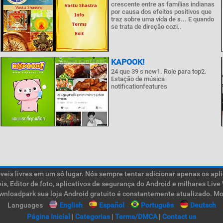
crescente entre as famílias indianas
por causa dos efeitos positivos que
traz sobre uma vida de s... E quando
se trata de direção cozi..
KAPOOK!
24 que 39 s new1. Role para top2.
Estação de música
notificationfeatures
is livres em um só lugar. Nós sempre tentar adicionar apenas os aplic
teis, Editor de foto, aplicativos de segurança do Android e milhares L
ownloadpark sua loja Android gratuito é constantemente atualizado. Mob
Languages
English
Español
Português
Deutsch
Página Inicial
|
Categorias
|
Terms/DMCA
|
Contact us