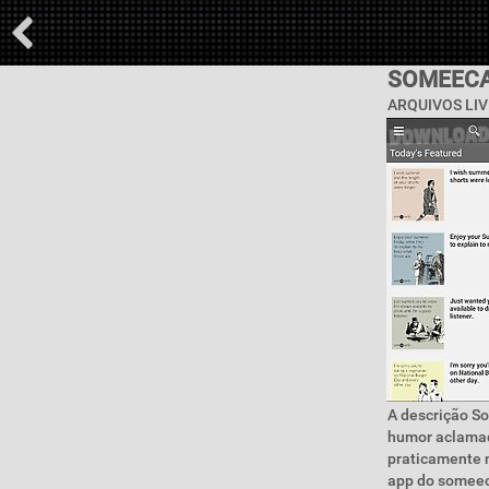
SOMEECA
ARQUIVOS LIV
A descrição S
humor aclamad
praticamente 
app do someeca