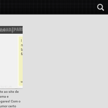
e ao site de
 ama e
egares! Com o
humor certo