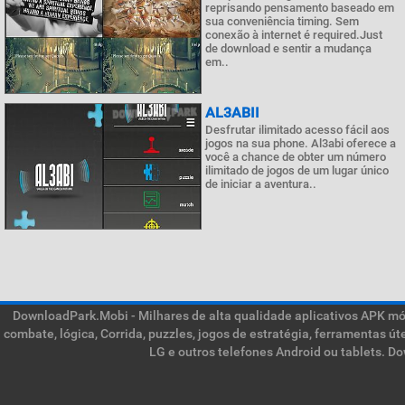
reprisando pensamento baseado em
sua conveniência timing. Sem
conexão à internet é required.Just
de download e sentir a mudança
em..
AL3ABII
Desfrutar ilimitado acesso fácil aos
jogos na sua phone. Al3abi oferece a
você a chance de obter um número
ilimitado de jogos de um lugar único
de iniciar a aventura..
DownloadPark.Mobi - Milhares de alta qualidade aplicativos APK móve
combate, lógica, Corrida, puzzles, jogos de estratégia, ferramentas ú
LG e outros telefones Android ou tablets. D