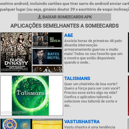
positivo android, incluindo cartões que tirar sarro do android enviar car
alquer lugar (ou seja, ginásio doutor 39 s escritório de esqui inclinaçã
BAIXAR SOMEECARDS APK
APLICAÇÕES SEMELHANTES A SOMEECARDS
A&E
Assista horas de primeiras 48 pato
dinastia intervenção
armazenamento guerras e muito
mais! Todos os seu favorito que um
e mostra que estão disponíveis
quando e onde..
TALISMANS
Quer um cheirinho de boa sorte?
Quero a força para ser com você?
Preciso esse extra algo na vida?
Confira o aplicativo talismã e
selecione seu talismã de sorte e
dei..
VASTUSHASTRA
Vastu shastra é uma tendência