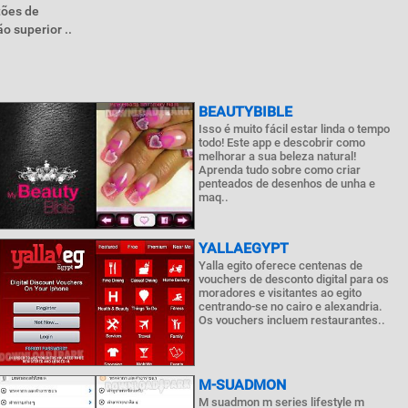
tões de
o superior ..
BEAUTYBIBLE
Isso é muito fácil estar linda o tempo
todo! Este app e descobrir como
melhorar a sua beleza natural!
Aprenda tudo sobre como criar
penteados de desenhos de unha e
maq..
YALLAEGYPT
Yalla egito oferece centenas de
vouchers de desconto digital para os
moradores e visitantes ao egito
centrando-se no cairo e alexandria.
Os vouchers incluem restaurantes..
M-SUADMON
M suadmon m series lifestyle m