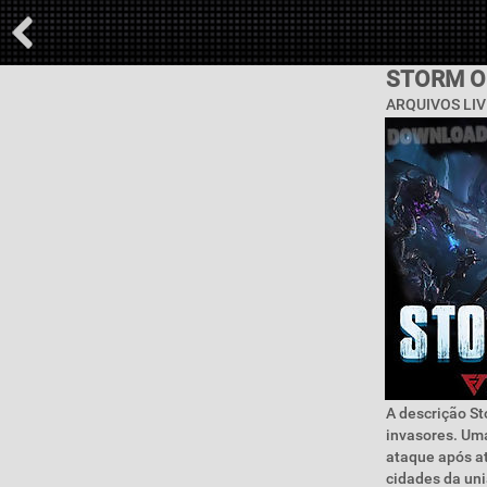
STORM O
ARQUIVOS LIV
A descrição S
invasores. Um
ataque após at
cidades da un