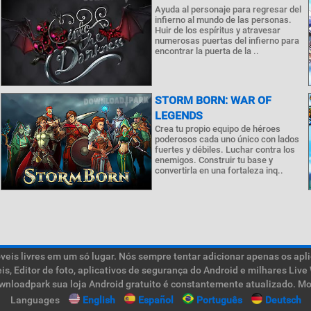
Ayuda al personaje para regresar del
infierno al mundo de las personas.
Huir de los espíritus y atravesar
numerosas puertas del infierno para
encontrar la puerta de la ..
STORM BORN: WAR OF
LEGENDS
Crea tu propio equipo de héroes
poderosos cada uno único con lados
fuertes y débiles. Luchar contra los
enemigos. Construir tu base y
convertirla en una fortaleza inq..
is livres em um só lugar. Nós sempre tentar adicionar apenas os aplic
teis, Editor de foto, aplicativos de segurança do Android e milhares L
ownloadpark sua loja Android gratuito é constantemente atualizado. Mob
Languages
English
Español
Português
Deutsch