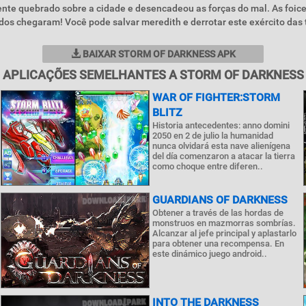
ente quebrado sobre a cidade e desencadeou as forças do mal. As foic
os chegaram! Você pode salvar meredith e derrotar este exército das
BAIXAR STORM OF DARKNESS APK
APLICAÇÕES SEMELHANTES A STORM OF DARKNESS
WAR OF FIGHTER:STORM
BLITZ
Historia antecedentes: anno domini
2050 en 2 de julio la humanidad
nunca olvidará esta nave alienígena
del día comenzaron a atacar la tierra
como choque entre diferen..
GUARDIANS OF DARKNESS
Obtener a través de las hordas de
monstruos en mazmorras sombrías.
Alcanzar al jefe principal y aplastarlo
para obtener una recompensa. En
este dinámico juego android..
INTO THE DARKNESS