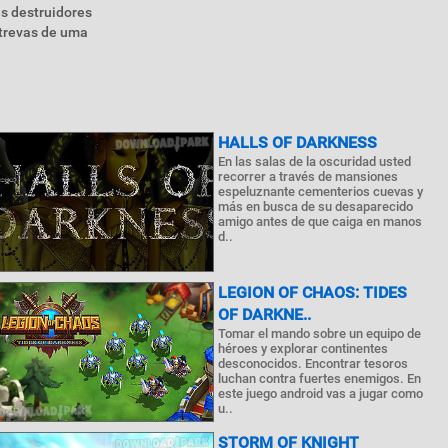
es destruidores
 trevas de uma
HALLS OF DARKNESS
En las salas de la oscuridad usted
recorrer a través de mansiones
espeluznante cementerios cuevas y
más en busca de su desaparecido
amigo antes de que caiga en manos
d..
LEGION OF CHAOS: TIDES
OF DARKNE..
Tomar el mando sobre un equipo de
héroes y explorar continentes
desconocidos. Encontrar tesoros
luchan contra fuertes enemigos. En
este juego android vas a jugar como
u..
STORM OF KNIGHT