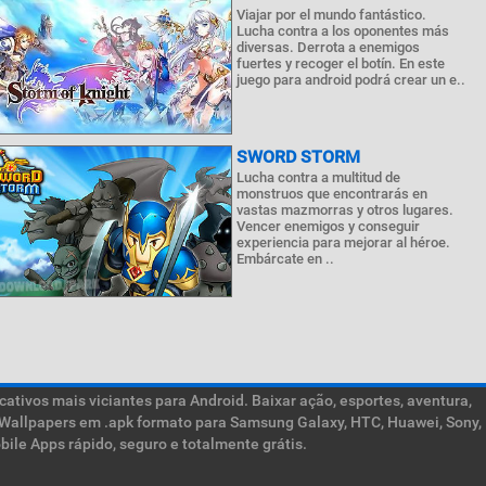
Viajar por el mundo fantástico.
Lucha contra a los oponentes más
diversas. Derrota a enemigos
fuertes y recoger el botín. En este
juego para android podrá crear un e..
SWORD STORM
Lucha contra a multitud de
monstruos que encontrarás en
vastas mazmorras y otros lugares.
Vencer enemigos y conseguir
experiencia para mejorar al héroe.
Embárcate en ..
ativos mais viciantes para Android. Baixar ação, esportes, aventura,
ive Wallpapers em .apk formato para Samsung Galaxy, HTC, Huawei, Sony,
ile Apps rápido, seguro e totalmente grátis.