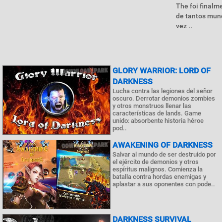
The foi finalm
de tantos mund
vez ..
GLORY WARRIOR: LORD OF
DARKNESS
Lucha contra las legiones del señor
oscuro. Derrotar demonios zombies
y otros monstruos llenar las
características de lands. Game
unido: absorbente historia héroe
pod..
AWAKENING OF DARKNESS
Salvar al mundo de ser destruido por
el ejército de demonios y otros
espíritus malignos. Comienza la
batalla contra hordas enemigas y
aplastar a sus oponentes con pode..
DARKNESS SURVIVAL