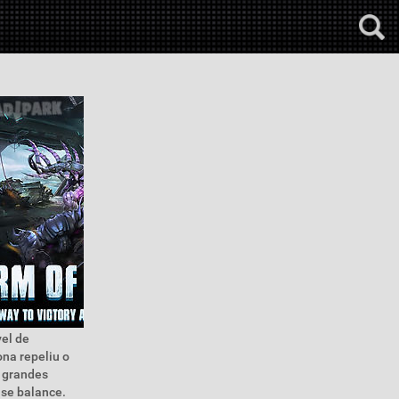
el de
na repeliu o
s grandes
 se balance.