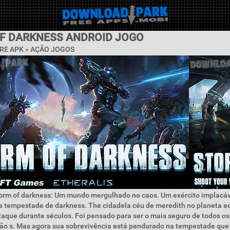
F DARKNESS ANDROID JOGO
RE APK »
AÇÃO JOGOS
torm of darkness: Um mundo mergulhado no caos. Um exército implacáv
a tempestade de darkness. The cidadela céu de meredith no planeta eo
aque durante séculos. Foi pensado para ser o mais seguro de todos o
ião s. Mas agora sua sobrevivência está pendurado na tempestade que