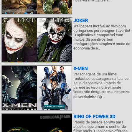
nova york. Atualize a ..
JOKER
Wallpapers incrível ao vivo com
coringa seu personagem favorito!
O aplicativo é compatível com
muitos dispositivos tem
configurações simples e modo de
economia de e..
X-MEN
Personagens de um filme
fantástico estão agora na tela de
seus dispositivos! Papéis de
parede ao vivo incrivelmente
lindas vão desguise sua natureza
de verdadeiro f�..
RING OF POWER 3D
Papéis de parede ao vivo para
aqueles que amam o senhor do
filme anéis. O aplicativo oferece