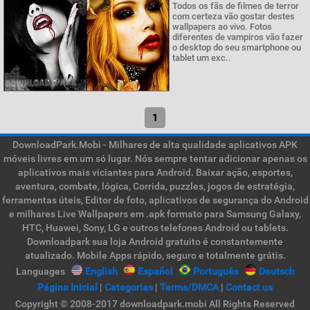
Todos os fãs de filmes de terror
com certeza vão gostar destes
wallpapers ao vivo. Fotos
diferentes de vampiros vão fazer
o desktop do seu smartphone ou
tablet um exc..
1
DownloadPark.Mobi - Milhares de alta qualidade aplicativos APK
móveis livres em um só lugar. Nós sempre tentar adicionar apenas os
aplicativos mais viciantes para Android. Baixar ação, esportes,
aventura, combate, lógica, Corrida, puzzles, jogos de estratégia,
ferramentas úteis, Editor de foto, aplicativos de segurança do Android
e milhares Live Wallpapers em .apk formato para Samsung Galaxy,
HTC, Huawei, Sony, LG e outros telefones Android ou tablets.
Downloadpark sua loja Android gratuito é constantemente
atualizado. Mobile Apps rápido, seguro e totalmente grátis.
Languages
English
Español
Português
Deutsch
Página Inicial
|
Categorias
|
Terms/DMCA
|
Contact us
Copyright © 2008-2017 downloadpark.mobi All Rights Reserved