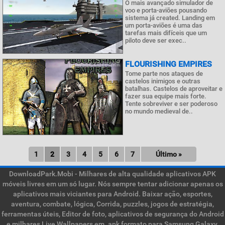
O mais avançado simulador de
voo e porta-aviões pousando
sistema já created. Landing em
um porta-aviões é uma das
tarefas mais difíceis que um
piloto deve ser exec..
FLOURISHING EMPIRES
Tome parte nos ataques de
castelos inimigos e outras
batalhas. Castelos de aproveitar e
fazer sua equipe mais forte.
Tente sobreviver e ser poderoso
no mundo medieval de..
1
2
3
4
5
6
7
Último »
DownloadPark.Mobi - Milhares de alta qualidade aplicativos APK
móveis livres em um só lugar. Nós sempre tentar adicionar apenas os
aplicativos mais viciantes para Android. Baixar ação, esportes,
aventura, combate, lógica, Corrida, puzzles, jogos de estratégia,
ferramentas úteis, Editor de foto, aplicativos de segurança do Android
e milhares Live Wallpapers em .apk formato para Samsung Galaxy,