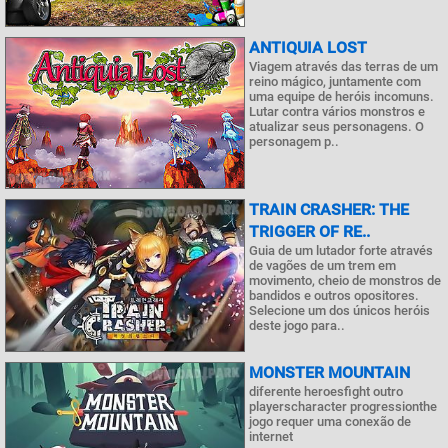
ANTIQUIA LOST
Viagem através das terras de um
reino mágico, juntamente com
uma equipe de heróis incomuns.
Lutar contra vários monstros e
atualizar seus personagens. O
personagem p..
TRAIN CRASHER: THE
TRIGGER OF RE..
Guia de um lutador forte através
de vagões de um trem em
movimento, cheio de monstros de
bandidos e outros opositores.
Selecione um dos únicos heróis
deste jogo para..
MONSTER MOUNTAIN
diferente heroesfight outro
playerscharacter progressionthe
jogo requer uma conexão de
internet