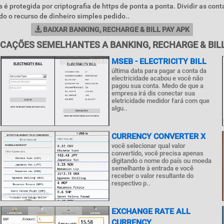
é protegida por criptografia de https de ponta a ponta. Dividir as conta
ndo o recurso de dinheiro simples pedido..
BAIXAR BANKING, RECHARGE & BILL PAY APK
ICAÇÕES SEMELHANTES A BANKING, RECHARGE & BILL
MSEB - ELECTRICITY BILL
última data para pagar a conta da
electricidade acabou e você não
pagou sua conta. Medo de que a
empresa irá dis conectar sua
eletricidade medidor fará com que
algu..
CURRENCY CONVERTER X
você selecionar qual valor
convertido, você precisa apenas
digitando o nome do país ou moeda
semelhante à entrada e você
receber o valor resultante do
respectivo p..
EXCHANGE RATE ALL
CURRENCY