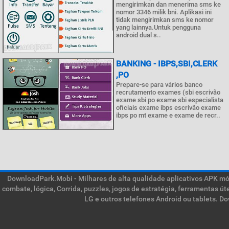
mengirimkan dan menerima sms ke
nomor 3346 milik bni. Aplikasi ini
tidak mengirimkan sms ke nomor
yang lainnya.Untuk pengguna
android dual s..
BANKING - IBPS,SBI,CLERK
,PO
Prepare-se para vários banco
recrutamento exames (sbi escrivão
exame sbi po exame sbi especialista
oficiais exame ibps escrivão exame
ibps po mt exame e exame de recr..
DownloadPark.Mobi - Milhares de alta qualidade aplicativos APK móve
combate, lógica, Corrida, puzzles, jogos de estratégia, ferramentas ú
LG e outros telefones Android ou tablets. D