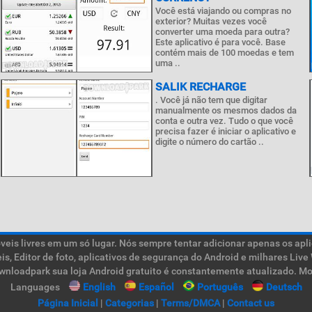
Você está viajando ou compras no
exterior? Muitas vezes você
converter uma moeda para outra?
Este aplicativo é para você. Base
contém mais de 100 moedas e tem
uma ..
SALIK RECHARGE
. Você já não tem que digitar
manualmente os mesmos dados da
conta e outra vez. Tudo o que você
precisa fazer é iniciar o aplicativo e
digite o número do cartão ..
is livres em um só lugar. Nós sempre tentar adicionar apenas os aplic
teis, Editor de foto, aplicativos de segurança do Android e milhares L
ownloadpark sua loja Android gratuito é constantemente atualizado. Mob
Languages
English
Español
Português
Deutsch
Página Inicial
|
Categorias
|
Terms/DMCA
|
Contact us