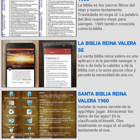
La biblia es los sacros libros del
viejo y nuevo testamento.
Trasladada en espa ol. La palabra
del dios nuestro stays para
siempre. 1569 tambi n conocida
como la biblia ..
LA BIBLIA REINA VALERA
SE
La santa biblia reina valera es una
aplicaci n in le permite navegar a
trav s de toda la sabidur a de la
biblia con s lo unos pocos clics y
pecado la necesidad de una co..
SANTA BIBLIA REINA
VALERA 1960
Instalar la nueva versión de la
app:https: jugar. Almacenar los
datos de las apps? En la
clasificada id lmontt. Cles
totalmente en espa ol: el antiguo
testamento el nue..