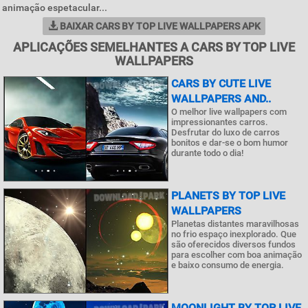
animação espetacular...
BAIXAR CARS BY TOP LIVE WALLPAPERS APK
APLICAÇÕES SEMELHANTES A CARS BY TOP LIVE
WALLPAPERS
CARS BY CUTE LIVE
WALLPAPERS AND..
O melhor live wallpapers com
impressionantes carros.
Desfrutar do luxo de carros
bonitos e dar-se o bom humor
durante todo o dia!
PLANETS BY TOP LIVE
WALLPAPERS
Planetas distantes maravilhosas
no frio espaço inexplorado. Que
são oferecidos diversos fundos
para escolher com boa animação
e baixo consumo de energia.
MOONLIGHT BY TOP LIVE