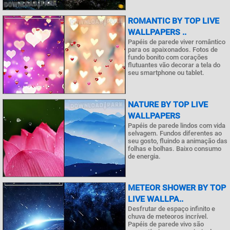
ROMANTIC BY TOP LIVE
WALLPAPERS ..
Papéis de parede viver romântico
para os apaixonados. Fotos de
fundo bonito com corações
flutuantes vão decorar a tela do
seu smartphone ou tablet.
NATURE BY TOP LIVE
WALLPAPERS
Papéis de parede lindos com vida
selvagem. Fundos diferentes ao
seu gosto, fluindo a animação das
folhas e bolhas. Baixo consumo
de energia.
METEOR SHOWER BY TOP
LIVE WALLPA..
Desfrutar de espaço infinito e
chuva de meteoros incrível.
Papéis de parede vivo são