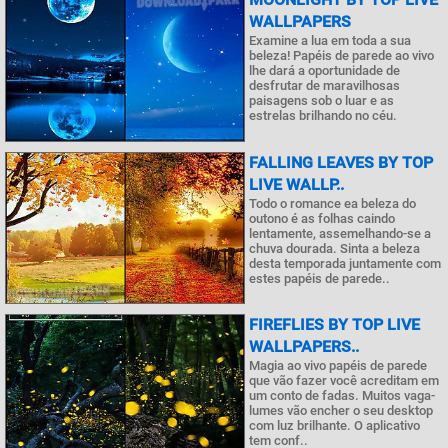
WALLPAPERS
Examine a lua em toda a sua
beleza! Papéis de parede ao vivo
lhe dará a oportunidade de
desfrutar de maravilhosas
paisagens sob o luar e as
estrelas brilhando no céu.
FALLING LEAVES BY TOP
LIVE WALLP..
Todo o romance ea beleza do
outono é as folhas caindo
lentamente, assemelhando-se a
chuva dourada. Sinta a beleza
desta temporada juntamente com
estes papéis de parede..
FIREFLIES BY TOP LIVE
WALLPAPERS..
Magia ao vivo papéis de parede
que vão fazer você acreditam em
um conto de fadas. Muitos vaga-
lumes vão encher o seu desktop
com luz brilhante. O aplicativo
tem conf..