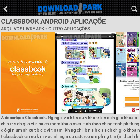
CLASSBOOK ANDROID APLICAÇÕE
ARQUIVOS LIVRE APK » OUTRO APLICAÇÕES
A descrição Classbook: Ng ng d v c k t n eu v kho tr b n s ch gi o khoa s
ch b tr s ch gi o vi n sa ch tham kha o m eu t nh theo ch ng tr nh ph th ng
c ó gi n um nh xu t b d c vi t nam. Kh ng ch l b n s h c s s ch ch gi o khoa n
t classbook c n eu k m v eu nh ng n eu esterco um ph ng ti n (m thanh h