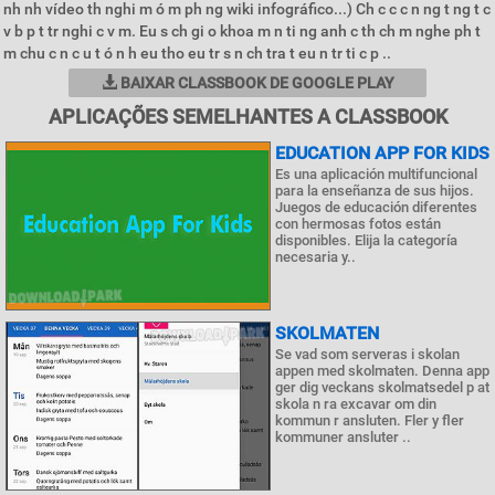
nh nh vídeo th nghi m ó m ph ng wiki infográfico...) Ch c c c n ng t ng t c
v b p t tr nghi c v m. Eu s ch gi o khoa m n ti ng anh c th ch m nghe ph t
m chu c n c u t ó n h eu tho eu tr s n ch tra t eu n tr ti c p ..
BAIXAR CLASSBOOK DE GOOGLE PLAY
APLICAÇÕES SEMELHANTES A CLASSBOOK
EDUCATION APP FOR KIDS
Es una aplicación multifuncional
para la enseñanza de sus hijos.
Juegos de educación diferentes
con hermosas fotos están
disponibles. Elija la categoría
necesaria y..
SKOLMATEN
Se vad som serveras i skolan
appen med skolmaten. Denna app
ger dig veckans skolmatsedel p at
skola n ra excavar om din
kommun r ansluten. Fler y fler
kommuner ansluter ..