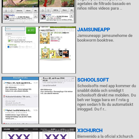
agetales de filtrado basado en
niños niños videos para ..
JAMSUNEAPP
Jamsuneapp: jamsunehome de
bookworm booktree.
SCHOOLSOFT
Schoolsofts med app kommer du
snabbt dobla och smidigt t
schoolsoft direkt me mobilen. Du
beh ver logga bara en f rsta g
ngen sedan h lls du automatiskt
inloggad. Du f r..
X3CHURCH
Bienvenido a la oficial x3church