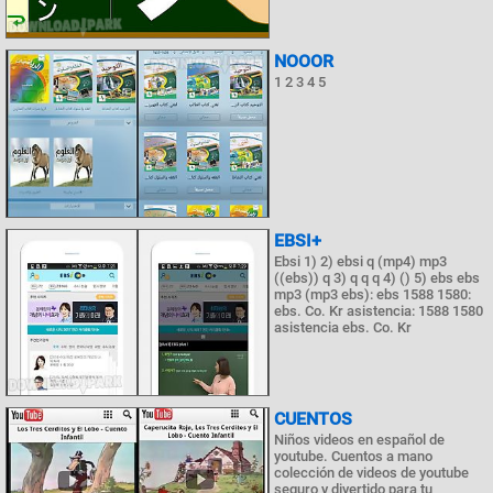
NOOOR
1 2 3 4 5
EBSI+
Ebsi 1) 2) ebsi q (mp4) mp3
((ebs)) q 3) q q q 4) () 5) ebs ebs
mp3 (mp3 ebs): ebs 1588 1580:
ebs. Co. Kr asistencia: 1588 1580
asistencia ebs. Co. Kr
CUENTOS
Niños videos en español de
youtube. Cuentos a mano
colección de videos de youtube
seguro y divertido para tu