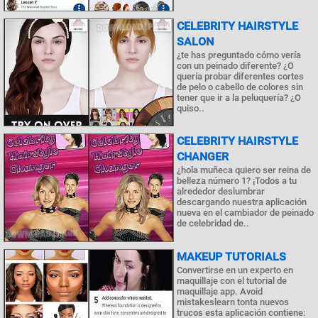
CELEBRITY HAIRSTYLE
SALON
¿te has preguntado cómo vería
con un peinado diferente? ¿O
quería probar diferentes cortes
de pelo o cabello de colores sin
tener que ir a la peluquería? ¿O
quiso..
CELEBRITY HAIRSTYLE
CHANGER
¿hola muñeca quiero ser reina de
belleza número 1? ¡Todos a tu
alrededor deslumbrar
descargando nuestra aplicación
nueva en el cambiador de peinado
de celebridad de..
MAKEUP TUTORIALS
Convertirse en un experto en
maquillaje con el tutorial de
maquillaje app. Avoid
mistakeslearn tonta nuevos
trucos esta aplicación contiene: