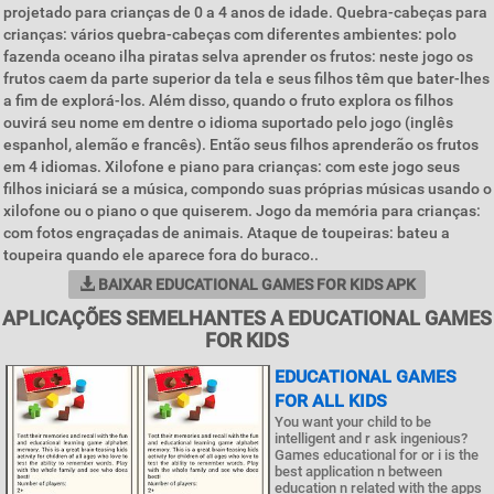
projetado para crianças de 0 a 4 anos de idade. Quebra-cabeças para
crianças: vários quebra-cabeças com diferentes ambientes: polo
fazenda oceano ilha piratas selva aprender os frutos: neste jogo os
frutos caem da parte superior da tela e seus filhos têm que bater-lhes
a fim de explorá-los. Além disso, quando o fruto explora os filhos
ouvirá seu nome em dentre o idioma suportado pelo jogo (inglês
espanhol, alemão e francês). Então seus filhos aprenderão os frutos
em 4 idiomas. Xilofone e piano para crianças: com este jogo seus
filhos iniciará se a música, compondo suas próprias músicas usando o
xilofone ou o piano o que quiserem. Jogo da memória para crianças:
com fotos engraçadas de animais. Ataque de toupeiras: bateu a
toupeira quando ele aparece fora do buraco..
BAIXAR EDUCATIONAL GAMES FOR KIDS APK
APLICAÇÕES SEMELHANTES A EDUCATIONAL GAMES
FOR KIDS
EDUCATIONAL GAMES
FOR ALL KIDS
You want your child to be
intelligent and r ask ingenious?
Games educational for or i is the
best application n between
education n related with the apps