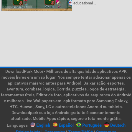
educational ..
DownloadPark.Mobi - Milhares de alta qualidade aplicativos APK
móveis livres em um só lugar. Nós sempre tentar adicionar apenas os
aplicativos mais viciantes para Android. Baixar ação, esportes,
aventura, combate, lógica, Corrida, puzzles, jogos de estratégia,
ferramentas úteis, Editor de foto, aplicativos de segurança do Android
e milhares Live Wallpapers em .apk formato para Samsung Galaxy,
HTC, Huawei, Sony, LG e outros telefones Android ou tablets.
Downloadpark sua loja Android gratuito é constantemente
atualizado. Mobile Apps rápido, seguro e totalmente grátis.
Languages
English
Español
Português
Deutsch
Página Inicial
|
Categorias
|
Terms/DMCA
|
Contact us