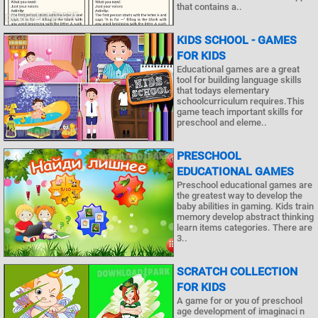
that contains a..
KIDS SCHOOL - GAMES
FOR KIDS
Educational games are a great
tool for building language skills
that todays elementary
schoolcurriculum requires.This
game teach important skills for
preschool and eleme..
PRESCHOOL
EDUCATIONAL GAMES
Preschool educational games are
the greatest way to develop the
baby abilities in gaming. Kids train
memory develop abstract thinking
learn items categories. There are
3..
SCRATCH COLLECTION
FOR KIDS
A game for or you of preschool
age development of imaginaci n