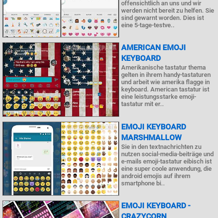
offensichtlich an uns und wir
werden nicht bereit zu helfen. Sie
sind gewarnt worden. Dies ist
eine 5-tage-testve..
AMERICAN EMOJI
KEYBOARD
Amerikanische tastatur thema
gelten in ihrem handy-tastaturen
und arbeit wie amerika flagge in
keyboard. American tastatur ist
eine leistungsstarke emoji-
tastatur mit er..
EMOJI KEYBOARD
MARSHMALLOW
Sie in den textnachrichten zu
nutzen social-media-beiträge und
e-mails emoji-tastatur eibisch ist
eine super coole anwendung, die
android emojis auf ihrem
smartphone bi..
EMOJI KEYBOARD -
CRAZYCORN