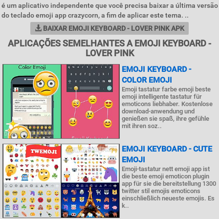
é um aplicativo independente que você precisa baixar a última versão
do teclado emoji app crazycorn, a fim de aplicar este tema. ..
BAIXAR EMOJI KEYBOARD - LOVER PINK APK
APLICAÇÕES SEMELHANTES A EMOJI KEYBOARD -
LOVER PINK
EMOJI KEYBOARD -
COLOR EMOJI
Emoji tastatur farbe emoji beste
emoji intelligente tastatur für
emoticons liebhaber. Kostenlose
download-anwendung und
genießen sie spaß, ihre gefühle
mit ihren soz..
EMOJI KEYBOARD - CUTE
EMOJI
Emoji-tastatur nett emoji app ist
die beste emoji emoticon plugin
app für sie die bereitstellung 1300
twitter stil emojis emoticons
einschließlich neueste emojis. Es
k..