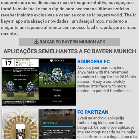
modernizado uma disposição rica de imagem intuitiva navegação e
torná-lo mais fácil e mais rápido para acessar as últimas notícias
receber insights exclusivas e casar-se com as fc bayern world. The fc
bayern app atualização novidades : um design limpo, moderno e
elegante um repouso alimenta com acesso fácil e rápido para o mais
recente ..
BAIXAR FC BAYERN MUNICH APK
APLICAÇÕES SEMELHANTES A FC BAYERN MUNICH
SOUNDERS FC
Access your team anytime
anywhere with the revamped
sounders fc app for the 2016 mls
season. Enjoy a completely
revised interface with more
content expanded functionalit..
FC PARTIZAN
Zvani na android aplikacija
fudbalskog kluba partizan
beograd. Uz pomo ove aplikacije
ima ete mogu nost da se na najbr i
na in informi ete o doga ajima u fc