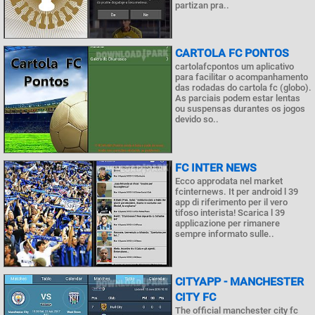
partizan pra..
CARTOLA FC PONTOS
cartolafcpontos um aplicativo
para facilitar o acompanhamento
das rodadas do cartola fc (globo).
As parciais podem estar lentas
ou suspensas durantes os jogos
devido so..
FC INTER NEWS
Ecco approdata nel market
fcinternews. It per android l 39
app di riferimento per il vero
tifoso interista! Scarica l 39
applicazione per rimanere
sempre informato sulle..
CITYAPP - MANCHESTER
CITY FC
The official manchester city fc