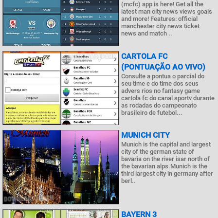
(mcfc) app is here! Get all the
latest man city news views goals
and more! Features: official
manchester city news ticket
news and match ..
CARTOLA FC
(PONTUAÇÃO AO VIVO)
Consulte a pontua o parcial do
seu time e do time dos seus
advers rios no fantasy game
cartola fc do canal sportv durante
as rodadas do campeonato
brasileiro de futebol...
MUNICH CITY
Munich is the capital and largest
city of the german state of
bavaria on the river isar north of
the bavarian alps.Munich is the
third largest city in germany after
berl..
BAYERN 3