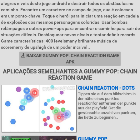
alegres níveis deste jogo android e destruir todos os obstáculos no
caminho. Encontre um caractere no campo de jogo, que é colocado
em um ponto-chave. Toque o herói para iniciar uma reação em cadeia
de explosões dos mesmos personagens coloridas. Usar bombas
relâmpagos e outros power-ups para encontrar o caminho para sair de
situações difíceis. Desbloquear novos níveis e tentar definir records.
Game características: 400 levelsmany brilhante música de
scoremerry de upshigh de um poder incrível..
BAIXAR GUMMY POP: CHAIN REACTION GAME
APK
APLICAÇÕES SEMELHANTES A GUMMY POP: CHAIN
REACTION GAME
CHAIN REACTION - DOTS
Tippen sie auf dem bildschirm in
der nähe eines punktes
reactionfor entfernen der punkte
aus der playfield.Get die
gewünschte anzahl von punkten,
die kette zu beginnen..
GUMMY POP