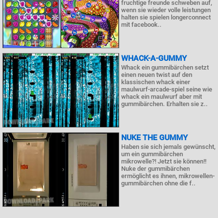
fruchtige freunde schweben auf,
wenn sie wieder volle leistungen
halten sie spielen longerconnect
mit facebook..
WHACK-A-GUMMY
Whack ein gummibärchen setzt
einen neuen twist auf den
klassischen whack einer
maulwurf-arcade-spiel seine wie
whack ein maulwurf aber mit
gummibärchen. Erhalten sie z..
NUKE THE GUMMY
Haben sie sich jemals gewünscht,
um ein gummibärchen
mikrowelle?! Jetzt sie können!!
Nuke der gummibärchen
ermöglicht es ihnen, mikrowellen-
gummibärchen ohne die f..