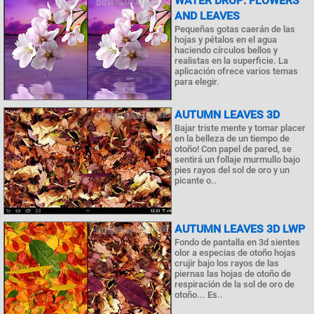
WATER DROP: FLOWERS
AND LEAVES
Pequeñas gotas caerán de las
hojas y pétalos en el agua
haciendo círculos bellos y
realistas en la superficie. La
aplicación ofrece varios temas
para elegir.
AUTUMN LEAVES 3D
Bajar triste mente y tomar placer
en la belleza de un tiempo de
otoño! Con papel de pared, se
sentirá un follaje murmullo bajo
pies rayos del sol de oro y un
picante o..
AUTUMN LEAVES 3D LWP
Fondo de pantalla en 3d sientes
olor a especias de otoño hojas
crujir bajo los rayos de las
piernas las hojas de otoño de
respiración de la sol de oro de
otoño... Es..