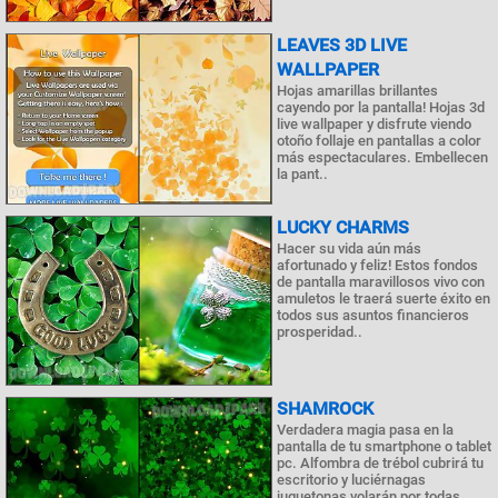
LEAVES 3D LIVE
WALLPAPER
Hojas amarillas brillantes
cayendo por la pantalla! Hojas 3d
live wallpaper y disfrute viendo
otoño follaje en pantallas a color
más espectaculares. Embellecen
la pant..
LUCKY CHARMS
Hacer su vida aún más
afortunado y feliz! Estos fondos
de pantalla maravillosos vivo con
amuletos le traerá suerte éxito en
todos sus asuntos financieros
prosperidad..
SHAMROCK
Verdadera magia pasa en la
pantalla de tu smartphone o tablet
pc. Alfombra de trébol cubrirá tu
escritorio y luciérnagas
juguetonas volarán por todas