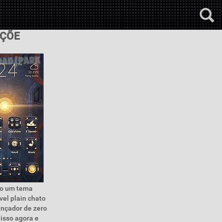
AÇÕE
do um tema
el plain chato
ançador de zero
 isso agora e