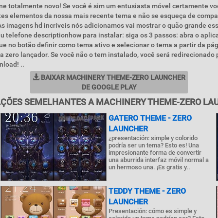
one totalmente novo! Se você é sim um entusiasta móvel certamente vo
tes elementos da nossa mais recente tema e não se esqueça de compa
s imagens hd incríveis nós adicionamos vai mostrar o quão grande es
eu telefone descriptionhow para instalar: siga os 3 passos: abra o aplic
ue no botão definir como tema ativo e selecionar o tema a partir da pág
a zero lançador. Se você não o tem instalado, você será redirecionado
load! ..
BAIXAR MACHINERY THEME-ZERO LAUNCHER
DE GOOGLE PLAY
AÇÕES SEMELHANTES A MACHINERY THEME-ZERO LA
GATERO THEME - ZERO
LAUNCHER
¿presentación: simple y colorido
podría ser un tema? Esto es! Una
impresionante forma de convertir
una aburrida interfaz móvil normal a
un hermoso una. ¡Es gratis y..
TEDDY THEME - ZERO
LAUNCHER
Presentación: cómo es simple y