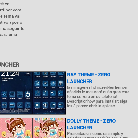
cê vai
rtilhar com
se tema vai
ativo após o
ina seguinte !
 para uma
UNCHER
RAY THEME - ZERO
LAUNCHER
las imágenes hd increíbles hemos
añadido le mostrará cuán gran este
tema se verá en su teléfono!
Descriptionhow para instalar: siga
los 3 pasos: abrir la aplicac..
DOLLY THEME - ZERO
LAUNCHER
Presentación: cómo es simple y