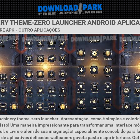
RY THEME-ZERO LAUNCHER ANDROID APLIC
RE APK » OUTRO APLICAÇÕES
achinery theme-zero launcher: Apresentação: como é simples e colori
 Isso! Uma maneira impressionante para transformar uma interface móv
ul. é Livre e além de sua imaginação! Especialmente concebido para l
 de aplicativos delicadas wallpapers gaveta pasta e app interface. Get