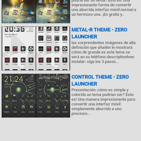
podría ser un tema? Esto es! Una
impresionante forma de convertir
una aburrida interfaz móvil normal a
un hermoso una. ¡Es gratis y..
METAL-R THEME - ZERO
LAUNCHER
las sorprendentes imágenes de alta
definición que añaden le mostrará
cómo de grande es este tema se
verá en su teléfono descriptionhow
instalar: siga los 3 pasos..
CONTROL THEME - ZERO
LAUNCHER
Presentación: cómo es simple y
colorido un tema podrían ser? Esto
es! Una manera impresionante para
convertir una interfaz móvil
simplemente aburrido a uno
precioso...