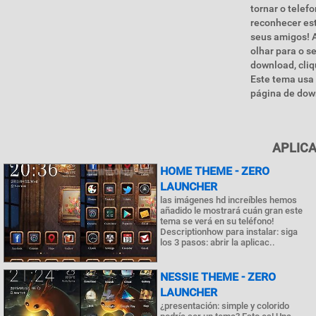
tornar o telef
reconhecer es
seus amigos! A
olhar para o s
download, cliq
Este tema usa 
página de down
APLIC
HOME THEME - ZERO
LAUNCHER
las imágenes hd increíbles hemos
añadido le mostrará cuán gran este
tema se verá en su teléfono!
Descriptionhow para instalar: siga
los 3 pasos: abrir la aplicac..
NESSIE THEME - ZERO
LAUNCHER
¿presentación: simple y colorido