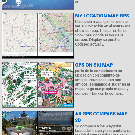
at..
MY LOCATION MAP GPS
Ubicación mapa gps le permite
ver su ubicación en el yourexact
show de map. It lugar en time.
Show real donde estas de la
screen. Display su position.
Updated actual y..
GPS ON SKI MAP
parte de la computadora su
ubicación con conjunto de
amigos, reuniones con sus
amigos, señalando el lugar en el
mapa haga sus propio mapas y
compartirlos con la comun..
AR GPS COMPASS MAP
3D
3d compass y los waypoint
buscador mapa y una pantalla de