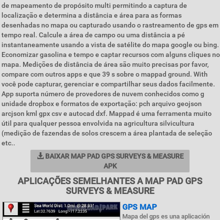
de mapeamento de propósito multi permitindo a captura de
localização e determina a distância e área para as formas
desenhadas no mapa ou capturado usando o rastreamento de gps em
tempo real. Calcule a área de campo ou uma distância a pé
instantaneamente usando a vista de satélite do mapa google ou bing.
Economizar gasolina e tempo e captar recursos com alguns cliques no
mapa. Medições de distância de área são muito precisas por favor,
compare com outros apps e que 39 s sobre o mappad ground. With
você pode capturar, gerenciar e compartilhar seus dados facilmente.
App suporta número de provedores de nuvem conhecidos como g
unidade dropbox e formatos de exportação: pch arquivo geojson
arcjson kml gpx csv e autocad dxf. Mappad é uma ferramenta muito
útil para qualquer pessoa envolvida na agricultura silvicultura
(medição de fazendas de solos crescem a área plantada de seleção
etc..
BAIXAR MAP PAD GPS SURVEYS & MEASURE
APK
APLICAÇÕES SEMELHANTES A MAP PAD GPS
SURVEYS & MEASURE
GPS MAP
Mapa del gps es una aplicación