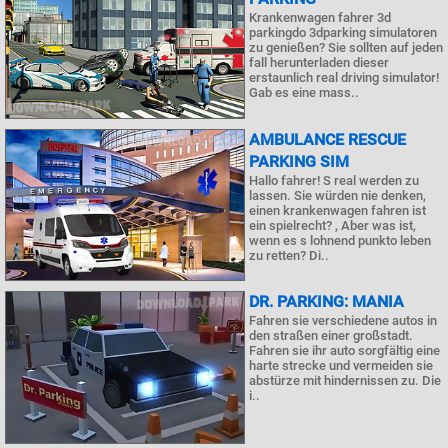
Krankenwagen fahrer 3d
parkingdo 3dparking simulatoren
zu genießen? Sie sollten auf jeden
fall herunterladen dieser
erstaunlich real driving simulator!
Gab es eine mass..
AMBULANCE RESCUE
PARKING SIM
Hallo fahrer! S real werden zu
lassen. Sie würden nie denken,
einen krankenwagen fahren ist
ein spielrecht? , Aber was ist,
wenn es s lohnend punkto leben
zu retten? Di..
DR. PARKING: MANIA
Fahren sie verschiedene autos in
den straßen einer großstadt.
Fahren sie ihr auto sorgfältig eine
harte strecke und vermeiden sie
abstürze mit hindernissen zu. Die
i..