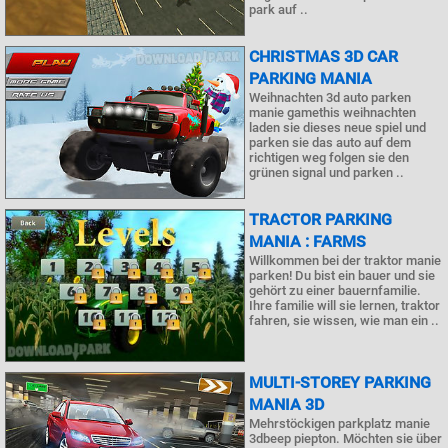
park auf ..
CHRISTMAS 3D CAR
PARKING MANIA
Weihnachten 3d auto parken
manie gamethis weihnachten
laden sie dieses neue spiel und
parken sie das auto auf dem
richtigen weg folgen sie den
grünen signal und parken ..
TRACTOR PARKING
MANIA : FARMS
Willkommen bei der traktor manie
parken! Du bist ein bauer und sie
gehört zu einer bauernfamilie.
Ihre familie will sie lernen, traktor
fahren, sie wissen, wie man ein ..
MULTI-STOREY PARKING
MANIA 3D
Mehrstöckigen parkplatz manie
3dbeep piepton. Möchten sie über