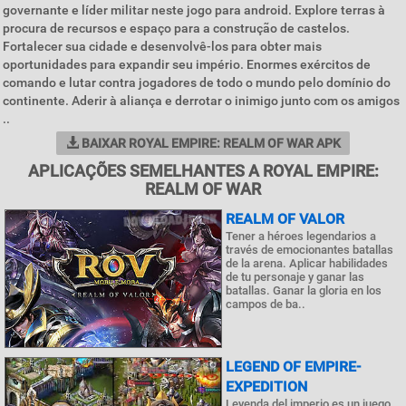
governante e líder militar neste jogo para android. Explore terras à
procura de recursos e espaço para a construção de castelos.
Fortalecer sua cidade e desenvolvê-los para obter mais
oportunidades para expandir seu império. Enormes exércitos de
comando e lutar contra jogadores de todo o mundo pelo domínio do
continente. Aderir à aliança e derrotar o inimigo junto com os amigos
..
BAIXAR ROYAL EMPIRE: REALM OF WAR APK
APLICAÇÕES SEMELHANTES A ROYAL EMPIRE:
REALM OF WAR
REALM OF VALOR
Tener a héroes legendarios a
través de emocionantes batallas
de la arena. Aplicar habilidades
de tu personaje y ganar las
batallas. Ganar la gloria en los
campos de ba..
LEGEND OF EMPIRE-
EXPEDITION
Leyenda del imperio es un juego