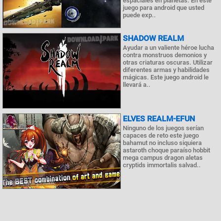
espaciales en planetas. En este
juego para android que usted
puede exp..
SHADOW REALM
Ayudar a un valiente héroe lucha
contra monstruos demonios y
otras criaturas oscuras. Utilizar
diferentes armas y habilidades
mágicas. Este juego android le
llevará a..
ELVES REALM-EFUN
Ninguno de los juegos serían
capaces de reto este juego
bahamut no incluso siquiera
astaroth choque paraíso hobbit
mega campus dragon aletas
cryptids immortalis salvad..