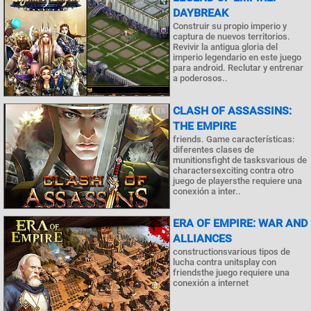
DAYBREAK
Construir su propio imperio y
captura de nuevos territorios.
Revivir la antigua gloria del
imperio legendario en este juego
para android. Reclutar y entrenar
a poderosos..
CLASH OF ASSASSINS:
THE EMPIRE
friends. Game características:
diferentes clases de
munitionsfight de tasksvarious de
charactersexciting contra otro
juego de playersthe requiere una
conexión a inter..
ERA OF EMPIRE: WAR AND
ALLIANCES
constructionsvarious tipos de
lucha contra unitsplay con
friendsthe juego requiere una
conexión a internet