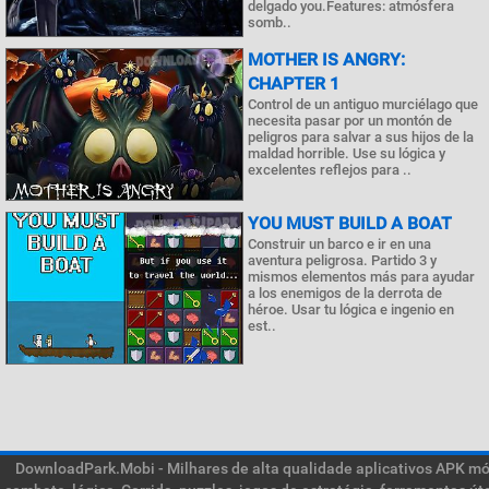
delgado you.Features: atmósfera
somb..
MOTHER IS ANGRY:
CHAPTER 1
Control de un antiguo murciélago que
necesita pasar por un montón de
peligros para salvar a sus hijos de la
maldad horrible. Use su lógica y
excelentes reflejos para ..
YOU MUST BUILD A BOAT
Construir un barco e ir en una
aventura peligrosa. Partido 3 y
mismos elementos más para ayudar
a los enemigos de la derrota de
héroe. Usar tu lógica e ingenio en
est..
DownloadPark.Mobi - Milhares de alta qualidade aplicativos APK móve