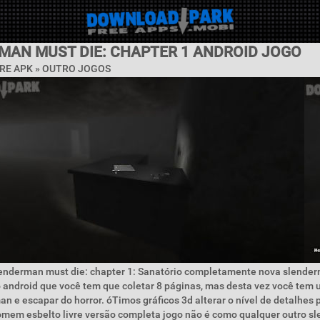
MAN MUST DIE: CHAPTER 1 ANDROID JOGO
RE APK » OUTRO JOGOS
lenderman must die: chapter 1: Sanatório completamente nova slende
 android que você tem que coletar 8 páginas, mas desta vez você tem u
an e escapar do horror. óTimos gráficos 3d alterar o nível de detalhes 
Homem esbelto livre versão completa jogo não é como qualquer outro s