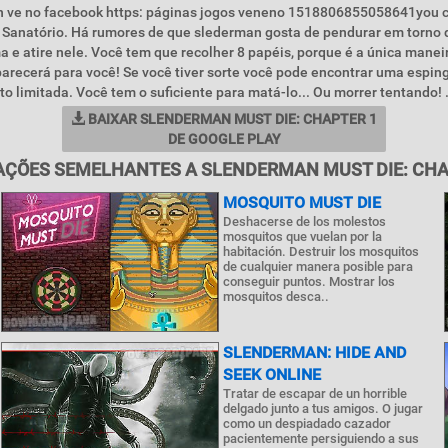
in ve no facebook https: páginas jogos veneno 1518806855058641you 
. Sanatório. Há rumores de que slederman gosta de pendurar em torno 
 e atire nele. Você tem que recolher 8 papéis, porque é a única manei
arecerá para você! Se você tiver sorte você pode encontrar uma espin
o limitada. Você tem o suficiente para matá-lo... Ou morrer tentando! .
BAIXAR SLENDERMAN MUST DIE: CHAPTER 1
DE GOOGLE PLAY
AÇÕES SEMELHANTES A SLENDERMAN MUST DIE: CHA
MOSQUITO MUST DIE
Deshacerse de los molestos
mosquitos que vuelan por la
habitación. Destruir los mosquitos
de cualquier manera posible para
conseguir puntos. Mostrar los
mosquitos desca..
SLENDERMAN: HIDE AND
SEEK ONLINE
Tratar de escapar de un horrible
delgado junto a tus amigos. O jugar
como un despiadado cazador
pacientemente persiguiendo a sus