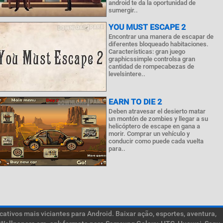
android te da la oportunidad de
sumergir..
YOU MUST ESCAPE 2
Encontrar una manera de escapar de
diferentes bloqueado habitaciones.
Características: gran juego
graphicssimple controlsa gran
cantidad de rompecabezas de
levelsintere..
EARN TO DIE 2
Deben atravesar el desierto matar
un montón de zombies y llegar a su
helicóptero de escape en gana a
morir. Comprar un vehículo y
conducir como puede cada vuelta
para..
ativos mais viciantes para Android. Baixar ação, esportes, aventura,