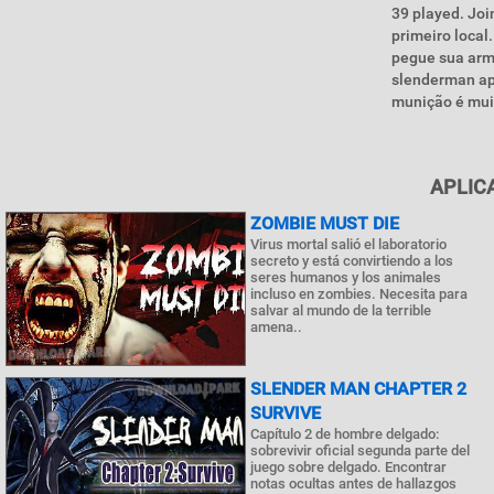
39 played. Jo
primeiro local
pegue sua arma
slenderman ap
munição é muit
APLIC
ZOMBIE MUST DIE
Virus mortal salió el laboratorio
secreto y está convirtiendo a los
seres humanos y los animales
incluso en zombies. Necesita para
salvar al mundo de la terrible
amena..
SLENDER MAN CHAPTER 2
SURVIVE
Capítulo 2 de hombre delgado:
sobrevivir oficial segunda parte del
juego sobre delgado. Encontrar
notas ocultas antes de hallazgos