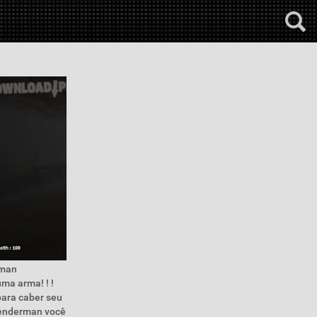
rman
ma arma! ! !
para caber seu
lenderman você