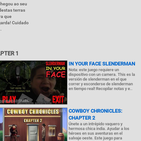
chegou ao seu
destas terras
ra que
garda! Cuidado
.
PTER 1
IN YOUR FACE SLENDERMAN
Nota: este juego requiere un
dispositivo con un camera. This es la
versión de slenderman en el que
correr y esconderse de slenderman
en tiempo real! Recopilar notas y e..
COWBOY CHRONICLES:
CHAPTER 2
Únete a un intrépido vaquero y
hermosa chica india. Ayudar a los
héroes en sus aventuras en el
salvaje oeste. Este juego para