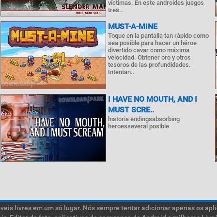
víctimas. En este androides juegos
tres..
MUST-A-MINE
Toque en la pantalla tan rápido como
sea posible para hacer un héroe
divertido cavar como máxima
velocidad. Obtener oro y otros
tesoros de las profundidades.
Intentan..
I HAVE NO MOUTH, AND I
MUST SCRE..
historia endingsabsorbing
heroesseveral posible
is livres em um só lugar. Nós sempre tentar adicionar apenas os aplic