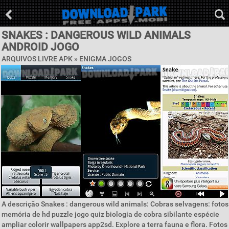
SNAKES : DANGEROUS WILD ANIMALS
ANDROID JOGO
ARQUIVOS LIVRE APK »
ENIGMA JOGOS
A descrição Snakes : dangerous wild animals: Cobras selvagens: fotos
memória de hd puzzle jogo quiz biologia de cobra sibilante espécie
ampliar colorir wallpapers app2sd. Explore a terra fauna e flora. Fotos