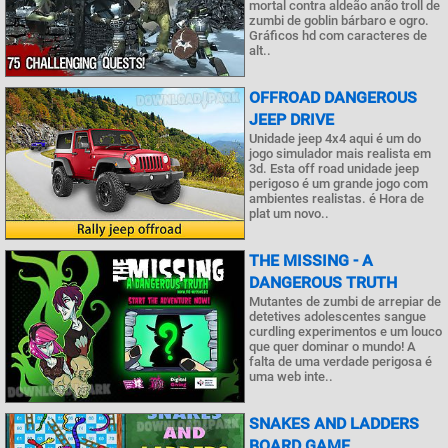
mortal contra aldeão anão troll de
zumbi de goblin bárbaro e ogro.
Gráficos hd com caracteres de
alt..
OFFROAD DANGEROUS
JEEP DRIVE
Unidade jeep 4x4 aqui é um do
jogo simulador mais realista em
3d. Esta off road unidade jeep
perigoso é um grande jogo com
ambientes realistas. é Hora de
plat um novo..
THE MISSING - A
DANGEROUS TRUTH
Mutantes de zumbi de arrepiar de
detetives adolescentes sangue
curdling experimentos e um louco
que quer dominar o mundo! A
falta de uma verdade perigosa é
uma web inte..
SNAKES AND LADDERS
BOARD GAME