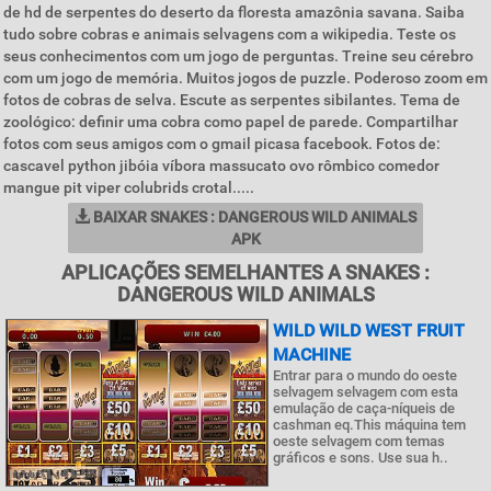
de hd de serpentes do deserto da floresta amazônia savana. Saiba
tudo sobre cobras e animais selvagens com a wikipedia. Teste os
seus conhecimentos com um jogo de perguntas. Treine seu cérebro
com um jogo de memória. Muitos jogos de puzzle. Poderoso zoom em
fotos de cobras de selva. Escute as serpentes sibilantes. Tema de
zoológico: definir uma cobra como papel de parede. Compartilhar
fotos com seus amigos com o gmail picasa facebook. Fotos de:
cascavel python jibóia víbora massucato ovo rômbico comedor
mangue pit viper colubrids crotal.....
BAIXAR SNAKES : DANGEROUS WILD ANIMALS
APK
APLICAÇÕES SEMELHANTES A SNAKES :
DANGEROUS WILD ANIMALS
WILD WILD WEST FRUIT
MACHINE
Entrar para o mundo do oeste
selvagem selvagem com esta
emulação de caça-níqueis de
cashman eq.This máquina tem
oeste selvagem com temas
gráficos e sons. Use sua h..