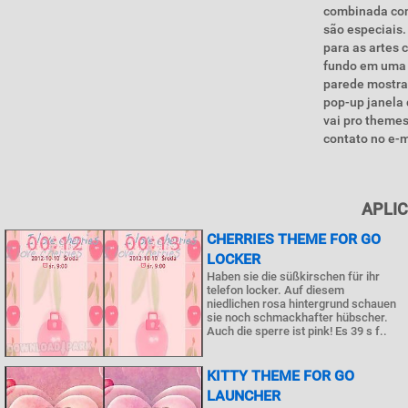
combinada com
são especiais.
para as artes 
fundo em uma b
parede mostra
pop-up janela
vai pro themes
contato no e-m
APLIC
CHERRIES THEME FOR GO
LOCKER
Haben sie die süßkirschen für ihr
telefon locker. Auf diesem
niedlichen rosa hintergrund schauen
sie noch schmackhafter hübscher.
Auch die sperre ist pink! Es 39 s f..
KITTY THEME FOR GO
LAUNCHER