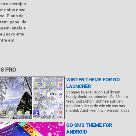
ão as cerejas
traz algo novo
oso. Plano de
ntém: papel de
agem janela e
seu novo sms
entre em
MS PRO
WINTER THEME FOR GO
LAUNCHER
Schnee! üBerall auch auf ihrem
handy-desktop schneien! Es 39 s so
weiß und schön. Schnee auf den
schultern der erde wie ein warmer
mantel. Auch wenn wir wissen, dass
..
GO SMS THEME FOR
ANDROID