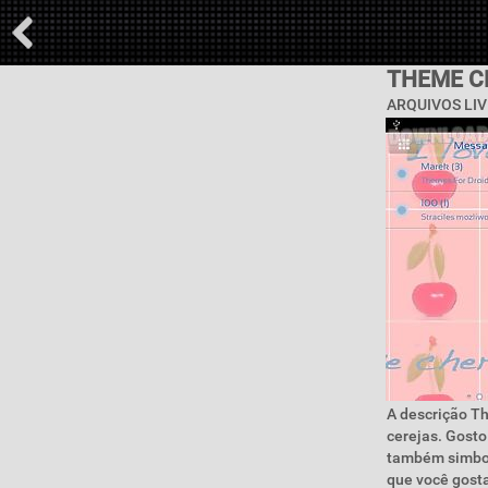
THEME C
ARQUIVOS LIV
A descrição Th
cerejas. Gosto
também simboli
que você gosta