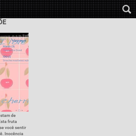
ÕE
ostam de
sta fruta
se você sentir
cê. Inocência