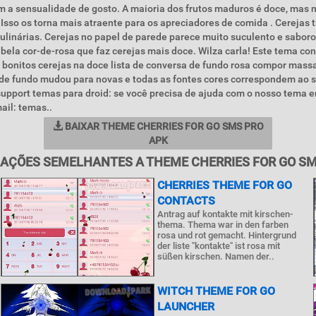
 a sensualidade de gosto. A maioria dos frutos maduros é doce, mas n
 Isso os torna mais atraente para os apreciadores de comida . Cerejas 
culinárias. Cerejas no papel de parede parece muito suculento e sabor
ela cor-de-rosa que faz cerejas mais doce. Wilza carla! Este tema co
 bonitos cerejas na doce lista de conversa de fundo rosa compor mass
 de fundo mudou para novas e todas as fontes cores correspondem ao 
upport temas para droid: se você precisa de ajuda com o nosso tema 
ail: temas..
BAIXAR THEME CHERRIES FOR GO SMS PRO
APK
AÇÕES SEMELHANTES A THEME CHERRIES FOR GO S
CHERRIES THEME FOR GO
CONTACTS
Antrag auf kontakte mit kirschen-
thema. Thema war in den farben
rosa und rot gemacht. Hintergrund
der liste "kontakte" ist rosa mit
süßen kirschen. Namen der..
WITCH THEME FOR GO
LAUNCHER