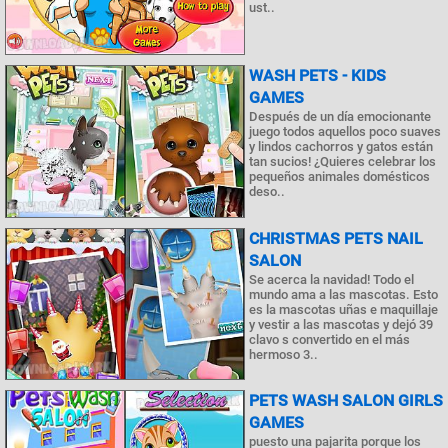
ust..
WASH PETS - KIDS
GAMES
Después de un día emocionante
juego todos aquellos poco suaves
y lindos cachorros y gatos están
tan sucios! ¿Quieres celebrar los
pequeños animales domésticos
deso..
CHRISTMAS PETS NAIL
SALON
Se acerca la navidad! Todo el
mundo ama a las mascotas. Esto
es la mascotas uñas e maquillaje
y vestir a las mascotas y dejó 39
clavo s convertido en el más
hermoso 3..
PETS WASH SALON GIRLS
GAMES
puesto una pajarita porque los