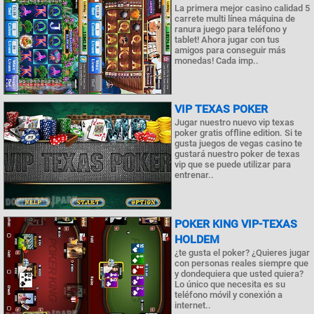
La primera mejor casino calidad 5
carrete multi línea máquina de
ranura juego para teléfono y
tablet! Ahora jugar con tus
amigos para conseguir más
monedas! Cada imp..
VIP TEXAS POKER
Jugar nuestro nuevo vip texas
poker gratis offline edition. Si te
gusta juegos de vegas casino te
gustará nuestro poker de texas
vip que se puede utilizar para
entrenar..
POKER KING VIP-TEXAS
HOLDEM
¿te gusta el poker? ¿Quieres jugar
con personas reales siempre que
y dondequiera que usted quiera?
Lo único que necesita es su
teléfono móvil y conexión a
internet..