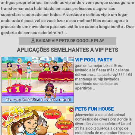
antigos proprietários. Em colinas vip onde vivem porque conseguiram
transformar esta habilidade em suas profissões e agora são
superstars e adorado por todos. A verdade é colinas vip é um lugar
onde tudo é possível se você fizer o seu melhor! Eles estão agora à
procura de um novo dono para seu estilo de cabelo longo bonito . Que
gostaria de ser seu cabeleireiro? ..
BAIXAR VIP PETS DE GOOGLE PLAY
APLICAÇÕES SEMELHANTES A VIP PETS
VIP POOL PARTY
¡pon en tu mejor bikini! Eres
invitado a la fiesta más caliente
del verano... La parte vip! ! ! ! ! ! Gt
mantenga su vip invitados
sonriendo con deliciosos
aperitivos ..
PETS FUN HOUSE
¡bienvenido a casa del animal
doméstico de diversión! Donde la
diversión viene a celebrar! Usted
39 ha sido izquierda a cargo de
esta tienda de mascotas fresca y