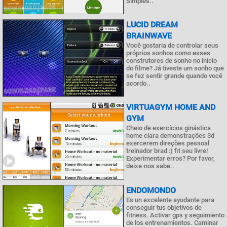
Simples..
LUCID DREAM
BRAINWAVE
Você gostaria de controlar seus
próprios sonhos como esses
construtores de sonho no início
do filme? Já tiveste um sonho que
se fez sentir grande quando você
acordo..
VIRTUAGYM HOME AND
GYM
Cheio de exercícios ginástica
home clara demonstrações 3d
exercerem direções pessoal
treinador brad :) fit seu livre!
Experimentar erros? Por favor,
deixe-nos sabe..
ENDOMONDO
Es un excelente ayudante para
conseguir tus objetivos de
fitness. Activar gps y seguimiento
de los entrenamientos. Caminar