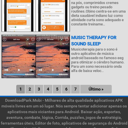
na pós, comprimidos cremes
gadgets ou treino pesado
routines.Obino centra-se em uma
dieta saudável indiano luz como
atividade curta sono adequado e
constante treiname..
MUSIC THERAPY FOR
SOUND SLEEP
Musicoterapia para o sono é
outro aplicativo de música
android baseado no famoso eeg
para otimizar o cérebro humano.
Para um sono necessário onda
alfa de baixa veloc..
1
2
3
4
5
6
7
Último »
DownloadPark.Mobi - Milhares de alta qualidade aplicativos APK
móveis livres em um só lugar. Nós sempre tentar adicionar apenas os
aplicativos mais viciantes para Android. Baixar ação, esportes,
aventura, combate, lógica, Corrida, puzzles, jogos de estratégia,
ferramentas úteis, Editor de foto, aplicativos de segurança do Android