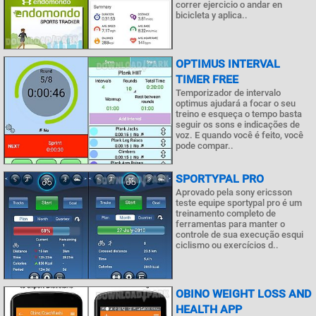
correr ejercicio o andar en
bicicleta y aplica..
OPTIMUS INTERVAL
TIMER FREE
Temporizador de intervalo
optimus ajudará a focar o seu
treino e esqueça o tempo basta
seguir os sons e indicações de
voz. E quando você é feito, você
pode compar..
SPORTYPAL PRO
Aprovado pela sony ericsson
teste equipe sportypal pro é um
treinamento completo de
ferramentas para manter o
controle de sua execução esqui
ciclismo ou exercícios d..
OBINO WEIGHT LOSS AND
HEALTH APP