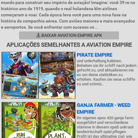
mundo para construir seu império de aviação! Imagine: você 39 re no
histórico ano de 1919, quando o real holandesa klm airlines
começaram a voar. Cada época leva você para uma nova fase na
história da companhia aérea. Com aviões maiores e mais avançados
e aeroportos. Se você enfrentar com sucesso os ..
BAIXAR AVIATION EMPIRE APK
APLICAÇÕES SEMELHANTES A AVIATION EMPIRE
PIRATE EMPIRE
und unterhaltung kabinen.
Beheben sie ihr schiff nach jedem
gefecht zu, und aktualisieren sie
es um deine statistiken zu
erhöhen. Kaufen sie neue schiffe
zu und schmü..
GANJA FARMER - WEED
EMPIRE
Ihr eigenes epos 420 ganja farm
ausgeführt und verschiedene
stämme in diesem spaß unkraut
landwirtschaft spiel pflegen.
Profit ist das ultimative ziel, wie