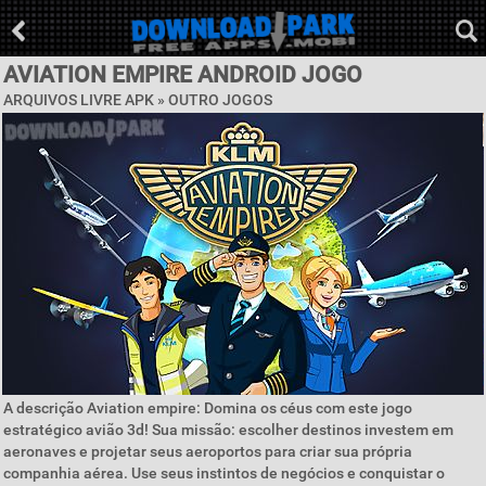
AVIATION EMPIRE ANDROID JOGO
ARQUIVOS LIVRE APK » OUTRO JOGOS
A descrição Aviation empire: Domina os céus com este jogo
estratégico avião 3d! Sua missão: escolher destinos investem em
aeronaves e projetar seus aeroportos para criar sua própria
companhia aérea. Use seus instintos de negócios e conquistar o