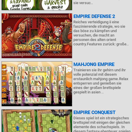
sie versuc..
EMPIRE DEFENSE 2
Reiches verteidigung ii eine
faszinierende strategie, wo sie
das böse zu kämpfen und
versuchen, die macht an
personen des alten orient
country.Features zurück: große..
MAHJONG EMPIRE
Trainieren sie ihr gehirn und ihr
volle potenzial mit diesem
erstaunlich mahjong game.Relax
entsperren und genießen sie
eines der großen brettspiele
gespielt in asien ..
EMPIRE CONQUEST
Dieses spiel ist ein strategisches
brettspiel mit einigen der gleichen
elemente des schachspiels. In
diesem fantasy-abenteuer spielen