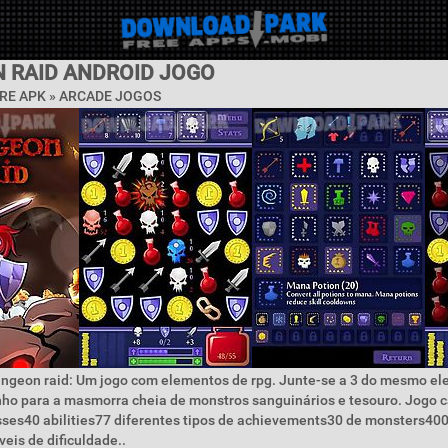
 RAID ANDROID JOGO
RE APK »
ARCADE JOGOS
ungeon raid: Um jogo com elementos de rpg. Junte-se a 3 do mesmo e
ho para a masmorra cheia de monstros sanguinários e tesouro. Jogo ca
sses40 abilities77 diferentes tipos de achievements30 de monsters40
eis de dificuldade..