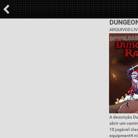
DUNGEON
ARQUIVOS LIV
A descrição D
abrir um camin
10 jogável cla
equipment4 nív