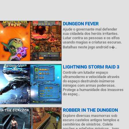
DUNGEON FEVER
Ajude o governante mal defender
sua cidadela dos heróis irritantes.
Lutar contra as pessoas e os elfos
usando magias e criaturas escuras.
Batalhas neste jogo android s�..
LIGHTNING STORM RAID 3
Controle um lutador espaço
ultramoderno e velocidade através
do espaço destruindo inúmeros
inimigos com armas poderosas.
Protege a humanidade dos invasores
do espaç..
ROBBER IN THE DUNGEON
Explore diversas masmorras sob
escuro castelos antigos templos e
cemitérios de sinistros. Colete
poções e artefatos mágicos. Jogo