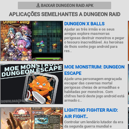
BAIXAR DUNGEON RAID APK
APLICAÇÕES SEMELHANTES A DUNGEON RAID
DUNGEON X BALLS
Ajudar as três irmãs e os seus
amigos explore masmorras
perigosas destruir monstros e pegar
o tesouro inacreditável. As heroínas
de thois sonho jogo android para
res..
MOE MONSTRUM: DUNGEON
ESCAPE
Ajude uma personagem engraçada
escapar das cavernas mortal
perigosas cheias de armadilhas e
habitadas por monstros. Com
chifres herói deste jogo android está
armado c..
LIGHTING FIGHTER RAID:
AIR FIGHT..
Controlar um lendário lutador da era
da segunda guerra mundial e